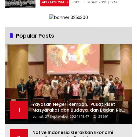
APOLEKSOSBUD
Sabtu, 15 Maret 2025 | 12:50
Popular Posts
Yayasan Negeri Rempah, Pusat Riset
1
Masyarakat dan Budaya, dan Badan Riset
dan Inovasi Nasional ( BRIN ) Sukses
Jumat, 27 September 2024 | 18:47
25691
Gelar International Forum on Spice
Routes (IFSR) 2024
Native Indonesia Gerakkan Ekonomi