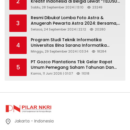
2
Kreatif Indonesia di Belgia Lewat “TELUSUR
Kain Indonesia”
Sabtu, 28 September 2024 | 13:10
23249
Resmi Dibuka! Lomba Foto Astra &
3
Anugerah Pewarta Astra 2024: Bersama,
Berkarya, Berkelanjutan
Selasa, 24 September 2024 | 22:12
20280
Program Studi Teknik Informatika
4
Universitas Bina Sarana Informatika
Selenggarakan Pelatihan Pemanfaatan
Minggu, 29 September 2024 | 03:34
18284
Aplikasi Tiktok Shop Sebagai Media
Pemasaran Pada Forum UMKM
PT Gozco Plantations Tbk Gelar Rapat
5
Bojongbaru Kecamatan Bojong Gede
Umum Pemegang Saham Tahunan Dan
Paparan Publik 2026 Di Jakarta
Kamis, 11 Juni 2026 | 01:07
11018
Jakarta - Indonesia