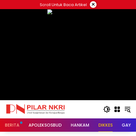
Langsung
×
Scroll Untuk Baca Artikel
ke
konten
BERITA
APOLEKSOSBUD
HANKAM
DIKKES
GAYA 