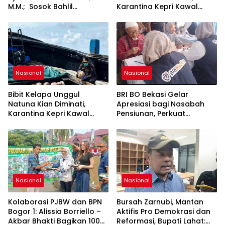
M.M.; Sosok Bahlil
Karantina Kepri Kawal
Lahadalia bisa Menjadi
Pengiriman 80.000 Butir ke
Sumber Inspirasi bagi
Bintan
Generasi Muda, Pelaku
Usaha, Pemerintah,
maupun Pemangku
Kepentingan lainnya untuk
bersama-sama
Nasional
Nasional
Memberikan Kontribusi
bagi Pembangunan
Bibit Kelapa Unggul
BRI BO Bekasi Gelar
Nasional.
Natuna Kian Diminati,
Apresiasi bagi Nasabah
Karantina Kepri Kawal
Pensiunan, Perkuat
Pengiriman 80.000 Butir ke
Layanan Berkelanjutan
Bintan
Nasional
Nasional
Kolaborasi PJBW dan BPN
Bursah Zarnubi, Mantan
Bogor 1: Alissia Borriello –
Aktifis Pro Demokrasi dan
Akbar Bhakti Bagikan 100
Reformasi, Bupati Lahat: