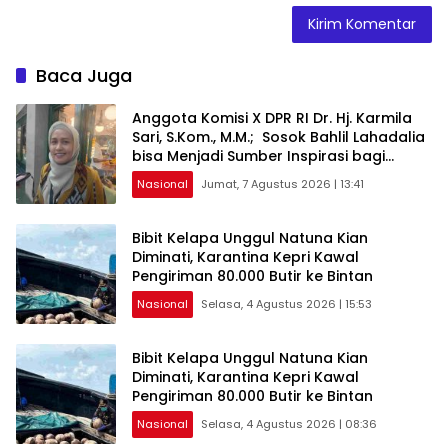
Baca Juga
Anggota Komisi X DPR RI Dr. Hj. Karmila
Sari, S.Kom., M.M.; Sosok Bahlil Lahadalia
bisa Menjadi Sumber Inspirasi bagi
Generasi Muda, Pelaku Usaha,
Nasional
Jumat, 7 Agustus 2026 | 13:41
Pemerintah, maupun Pemangku
Kepentingan lainnya untuk bersama-
sama Memberikan Kontribusi bagi
Bibit Kelapa Unggul Natuna Kian
Pembangunan Nasional.
Diminati, Karantina Kepri Kawal
Pengiriman 80.000 Butir ke Bintan
Nasional
Selasa, 4 Agustus 2026 | 15:53
Bibit Kelapa Unggul Natuna Kian
Diminati, Karantina Kepri Kawal
Pengiriman 80.000 Butir ke Bintan
Nasional
Selasa, 4 Agustus 2026 | 08:36