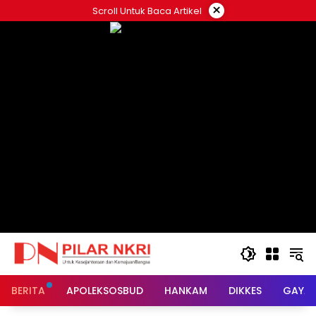
Langsung
×
Scroll Untuk Baca Artikel
ke
konten
BERITA
APOLEKSOSBUD
HANKAM
DIKKES
GAYA 