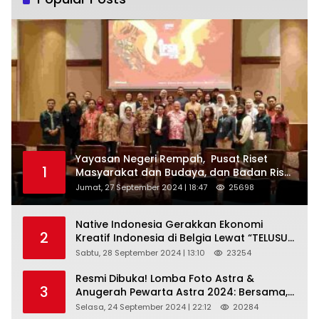
Yayasan Negeri Rempah, Pusat Riset
1
Masyarakat dan Budaya, dan Badan Riset
dan Inovasi Nasional ( BRIN ) Sukses
Jumat, 27 September 2024 | 18:47
25698
Gelar International Forum on Spice
Routes (IFSR) 2024
Native Indonesia Gerakkan Ekonomi
2
Kreatif Indonesia di Belgia Lewat “TELUSUR
Kain Indonesia”
Sabtu, 28 September 2024 | 13:10
23254
Resmi Dibuka! Lomba Foto Astra &
3
Anugerah Pewarta Astra 2024: Bersama,
Berkarya, Berkelanjutan
Selasa, 24 September 2024 | 22:12
20284