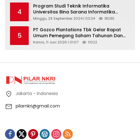
Program Studi Teknik Informatika
4
Universitas Bina Sarana Informatika
Selenggarakan Pelatihan Pemanfaatan
Minggu, 29 September 2024 | 03:34
18295
Aplikasi Tiktok Shop Sebagai Media
Pemasaran Pada Forum UMKM
PT Gozco Plantations Tbk Gelar Rapat
5
Bojongbaru Kecamatan Bojong Gede
Umum Pemegang Saham Tahunan Dan
Paparan Publik 2026 Di Jakarta
Kamis, 11 Juni 2026 | 01:07
11022
Jakarta - Indonesia
pilarnkri@gmail.com