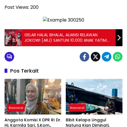
Post Views:
200
GELAR HALAL BIHALAL, ALIANSI RELAWAN
JOKOWI (ARJ) SANTUNI 10.000 ANAK YATIM
DAN DUAFA
Pos Terkait
Nasional
Nasional
Anggota Komisi X DPR RI Dr.
Bibit Kelapa Unggul
Hj. Karmila Sari, S.Kom.,
Natuna Kian Diminati,