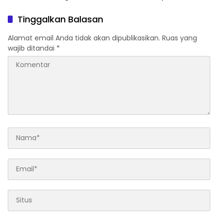
Nasi Boks ke Warga
Indonesia Butuh Tokoh
Cibinong
Inspiratif yang Konsisten
Tinggalkan Balasan
Memperjuangkan
Demokrasi, Keadilan, dan
Alamat email Anda tidak akan dipublikasikan.
Ruas yang
Nilai-nilai Kemanusiaan
wajib ditandai
*
melalui Gerakan Sosial
maupun Karya Sastra.