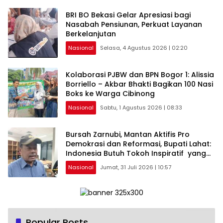
BRI BO Bekasi Gelar Apresiasi bagi
Nasabah Pensiunan, Perkuat Layanan
Berkelanjutan
Nasional
Selasa, 4 Agustus 2026 | 02:20
Kolaborasi PJBW dan BPN Bogor 1: Alissia
Borriello – Akbar Bhakti Bagikan 100 Nasi
Boks ke Warga Cibinong
Nasional
Sabtu, 1 Agustus 2026 | 08:33
Bursah Zarnubi, Mantan Aktifis Pro
Demokrasi dan Reformasi, Bupati Lahat:
Indonesia Butuh Tokoh Inspiratif yang
Konsisten Memperjuangkan Demokrasi,
Nasional
Jumat, 31 Juli 2026 | 10:57
Keadilan, dan Nilai-nilai Kemanusiaan
melalui Gerakan Sosial maupun Karya
Sastra.
Popular Posts