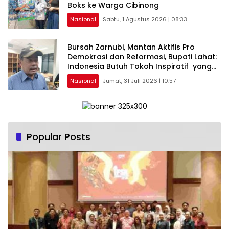
Boks ke Warga Cibinong
Nasional
Sabtu, 1 Agustus 2026 | 08:33
Bursah Zarnubi, Mantan Aktifis Pro
Demokrasi dan Reformasi, Bupati Lahat:
Indonesia Butuh Tokoh Inspiratif yang
Konsisten Memperjuangkan Demokrasi,
Nasional
Jumat, 31 Juli 2026 | 10:57
Keadilan, dan Nilai-nilai Kemanusiaan
melalui Gerakan Sosial maupun Karya
Sastra.
Popular Posts