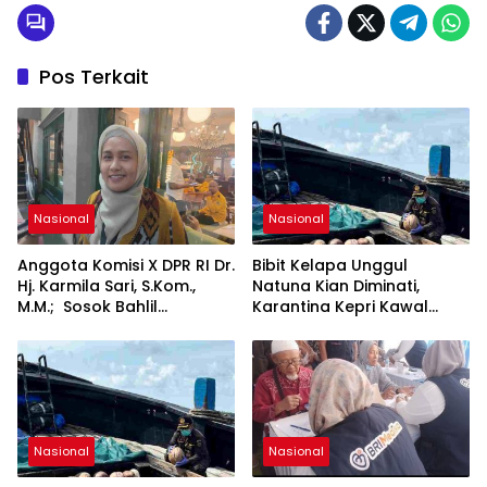
Pos Terkait
Nasional
Nasional
Anggota Komisi X DPR RI Dr.
Bibit Kelapa Unggul
Hj. Karmila Sari, S.Kom.,
Natuna Kian Diminati,
M.M.; Sosok Bahlil
Karantina Kepri Kawal
Lahadalia bisa Menjadi
Pengiriman 80.000 Butir ke
Sumber Inspirasi bagi
Bintan
Generasi Muda, Pelaku
Usaha, Pemerintah,
maupun Pemangku
Kepentingan lainnya untuk
bersama-sama
Nasional
Nasional
Memberikan Kontribusi