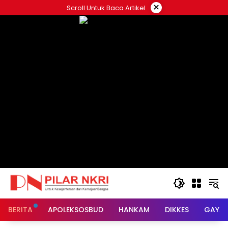
Langsung
×
Scroll Untuk Baca Artikel
ke
konten
BERITA
APOLEKSOSBUD
HANKAM
DIKKES
GAYA 