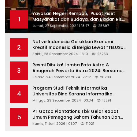
Yayasan Negeri Rempah, Pusat Riset
1
Masyarakat dan Budaya, dan Badan Riset
dan Inovasi Nasional ( BRIN ) Sukses
Jumat, 27 September 2024 | 18:47
25697
Gelar International Forum on Spice
Routes (IFSR) 2024
Native Indonesia Gerakkan Ekonomi
2
Kreatif Indonesia di Belgia Lewat “TELUSUR
Kain Indonesia”
Sabtu, 28 September 2024 | 13:10
23253
Resmi Dibuka! Lomba Foto Astra &
3
Anugerah Pewarta Astra 2024: Bersama,
Berkarya, Berkelanjutan
Selasa, 24 September 2024 | 22:12
20283
Program Studi Teknik Informatika
4
Universitas Bina Sarana Informatika
Selenggarakan Pelatihan Pemanfaatan
Minggu, 29 September 2024 | 03:34
18291
Aplikasi Tiktok Shop Sebagai Media
Pemasaran Pada Forum UMKM
PT Gozco Plantations Tbk Gelar Rapat
5
Bojongbaru Kecamatan Bojong Gede
Umum Pemegang Saham Tahunan Dan
Paparan Publik 2026 Di Jakarta
Kamis, 11 Juni 2026 | 01:07
11021