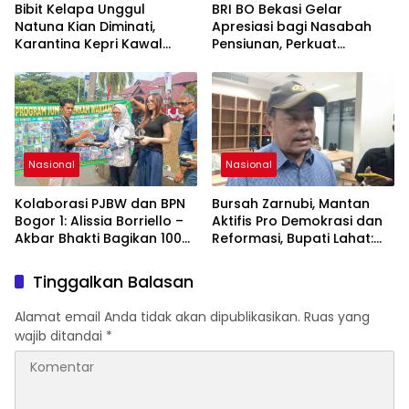
bagi Pembangunan
Bibit Kelapa Unggul
BRI BO Bekasi Gelar
Nasional.
Natuna Kian Diminati,
Apresiasi bagi Nasabah
Karantina Kepri Kawal
Pensiunan, Perkuat
Pengiriman 80.000 Butir ke
Layanan Berkelanjutan
Bintan
Nasional
Nasional
Kolaborasi PJBW dan BPN
Bursah Zarnubi, Mantan
Bogor 1: Alissia Borriello –
Aktifis Pro Demokrasi dan
Akbar Bhakti Bagikan 100
Reformasi, Bupati Lahat:
Nasi Boks ke Warga
Indonesia Butuh Tokoh
Cibinong
Inspiratif yang Konsisten
Tinggalkan Balasan
Memperjuangkan
Demokrasi, Keadilan, dan
Alamat email Anda tidak akan dipublikasikan.
Ruas yang
Nilai-nilai Kemanusiaan
wajib ditandai
*
melalui Gerakan Sosial
maupun Karya Sastra.