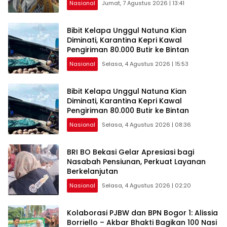
Nasional
Jumat, 7 Agustus 2026 | 13:41
Pemerintah, maupun Pemangku
Kepentingan lainnya untuk bersama-
sama Memberikan Kontribusi bagi
Bibit Kelapa Unggul Natuna Kian
Pembangunan Nasional.
Diminati, Karantina Kepri Kawal
Pengiriman 80.000 Butir ke Bintan
Nasional
Selasa, 4 Agustus 2026 | 15:53
Bibit Kelapa Unggul Natuna Kian
Diminati, Karantina Kepri Kawal
Pengiriman 80.000 Butir ke Bintan
Nasional
Selasa, 4 Agustus 2026 | 08:36
BRI BO Bekasi Gelar Apresiasi bagi
Nasabah Pensiunan, Perkuat Layanan
Berkelanjutan
Nasional
Selasa, 4 Agustus 2026 | 02:20
Kolaborasi PJBW dan BPN Bogor 1: Alissia
Borriello – Akbar Bhakti Bagikan 100 Nasi