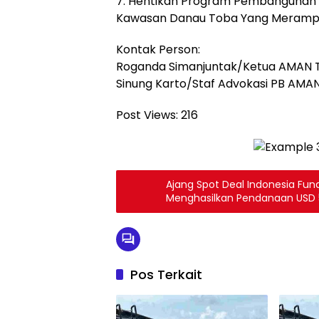
7. Hentikan Program Pembangunan In
Kawasan Danau Toba Yang Merampa
Kontak Person:
Roganda Simanjuntak/Ketua AMAN 
Sinung Karto/Staf Advokasi PB AMA
Post Views:
216
Ajang Spot Deal Indonesia Fun
Menghasilkan Pendanaan USD 5,
Satu Hari
Pos Terkait