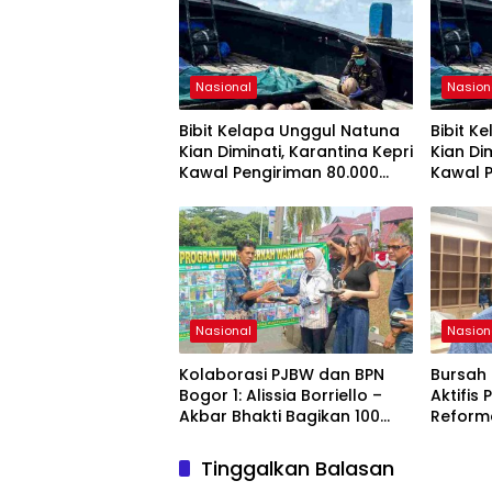
Nasional
Nasion
Bibit Kelapa Unggul Natuna
Bibit K
Kian Diminati, Karantina Kepri
Kian Di
Kawal Pengiriman 80.000
Kawal P
Butir ke Bintan
Butir ke
Nasional
Nasion
Kolaborasi PJBW dan BPN
Bursah 
Bogor 1: Alissia Borriello –
Aktifis
Akbar Bhakti Bagikan 100
Reforma
Nasi Boks ke Warga
Indone
Cibinong
Inspira
Tinggalkan Balasan
Memper