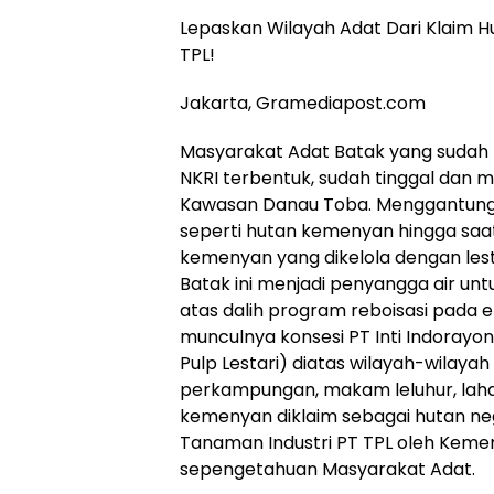
Lepaskan Wilayah Adat Dari Klaim H
TPL!
Jakarta, Gramediapost.com
Masyarakat Adat Batak yang sudah l
NKRI terbentuk, sudah tinggal dan m
Kawasan Danau Toba. Menggantungk
seperti hutan kemenyan hingga saat 
kemenyan yang dikelola dengan lesta
Batak ini menjadi penyangga air un
atas dalih program reboisasi pada 
munculnya konsesi PT Inti Indorayo
Pulp Lestari) diatas wilayah-wilayah
perkampungan, makam leluhur, laha
kemenyan diklaim sebagai hutan ne
Tanaman Industri PT TPL oleh Keme
sepengetahuan Masyarakat Adat.