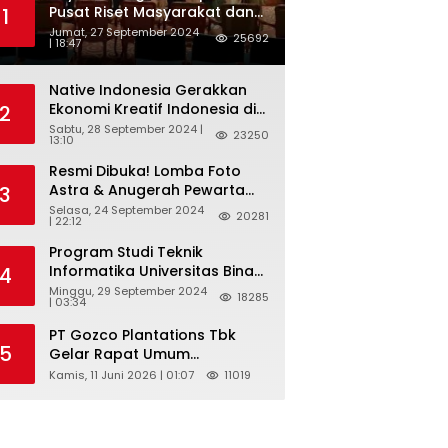
Pusat Riset Masyarakat dan
1
Budaya, dan Badan Riset dan
Jumat, 27 September 2024
25692
| 18:47
Inovasi Nasional ( BRIN )
Sukses Gelar International
Forum on Spice Routes (IFSR)
Native Indonesia Gerakkan
2024
Ekonomi Kreatif Indonesia di
2
Belgia Lewat “TELUSUR Kain
Sabtu, 28 September 2024 |
23250
13:10
Indonesia”
Resmi Dibuka! Lomba Foto
Astra & Anugerah Pewarta
3
Astra 2024: Bersama,
Selasa, 24 September 2024
20281
| 22:12
Berkarya, Berkelanjutan
Program Studi Teknik
Informatika Universitas Bina
4
Sarana Informatika
Minggu, 29 September 2024
18285
| 03:34
Selenggarakan Pelatihan
Pemanfaatan Aplikasi Tiktok
PT Gozco Plantations Tbk
Shop Sebagai Media
5
Gelar Rapat Umum
Pemasaran Pada Forum
Pemegang Saham Tahunan
Kamis, 11 Juni 2026 | 01:07
11019
UMKM Bojongbaru
Dan Paparan Publik 2026 Di
Kecamatan Bojong Gede
Jakarta