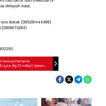
frastruktur dan Investasi Di
s Wilayah Adat.
Tano Batak (085261444399)
N (0818873283)
d Festival Pertama
1 juta (Rp72 miliar) dalam