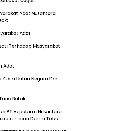
tersebut gagal.
asyarakat Adat Nusantara
sak:
syarakat Adat
alisasi Terhadap Masyarakat
ah Adat
i Klaim Hutan Negara Dan
 Tano Batak
Ikan PT Aquafarm Nusantara
lah mencemari Danau Toba