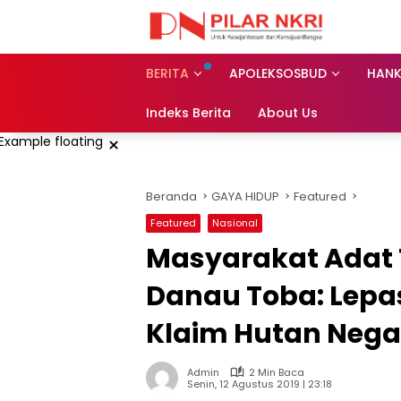
Langsung
ke
konten
BERITA
APOLEKSOSBUD
HAN
Indeks Berita
About Us
×
Beranda
GAYA HIDUP
Featured
Featured
Nasional
Masyarakat Adat
Danau Toba: Lepa
Klaim Hutan Negar
Admin
2 Min Baca
Senin, 12 Agustus 2019 | 23:18