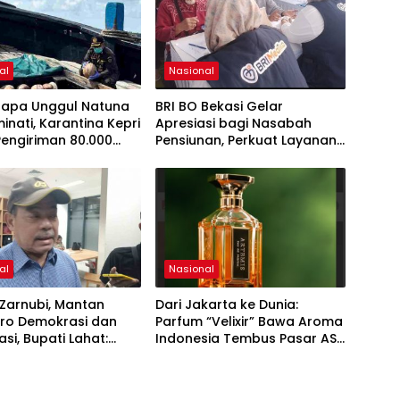
al
Nasional
elapa Unggul Natuna
BRI BO Bekasi Gelar
minati, Karantina Kepri
Apresiasi bagi Nasabah
engiriman 80.000
Pensiunan, Perkuat Layanan
 Bintan
Berkelanjutan
al
Nasional
Zarnubi, Mantan
Dari Jakarta ke Dunia:
 Pro Demokrasi dan
Parfum “Velixir” Bawa Aroma
si, Bupati Lahat:
Indonesia Tembus Pasar AS,
sia Butuh Tokoh
Inggris, Malaysia
tif yang Konsisten
juangkan Demokrasi,