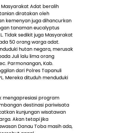
k Masyarakat Adat beralih
tanian diratakan oleh
tan kemenyan juga dihancurkan
engan tanaman eucalyptus
. Tidak sedikit juga Masyarakat
a ada 50 orang warga adat.
enduduki hutan negara, merusak
ada Juli lalu lima orang
Kec. Parmonangan, Kab.
gilan dari Polres Tapanuli
PL. Mereka dituduh menduduki
ak mengapresiasi program
mbangan destinasi pariwisata
katkan kunjungan wisatawan
ga. Akan tetapi jika
awasan Danau Toba masih ada,