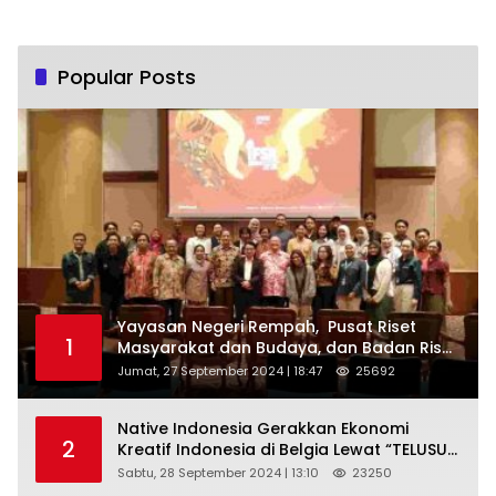
Popular Posts
Yayasan Negeri Rempah, Pusat Riset
1
Masyarakat dan Budaya, dan Badan Riset
dan Inovasi Nasional ( BRIN ) Sukses
Jumat, 27 September 2024 | 18:47
25692
Gelar International Forum on Spice
Routes (IFSR) 2024
Native Indonesia Gerakkan Ekonomi
2
Kreatif Indonesia di Belgia Lewat “TELUSUR
Kain Indonesia”
Sabtu, 28 September 2024 | 13:10
23250