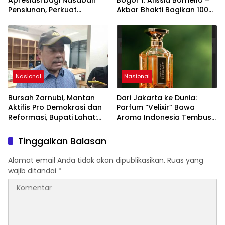
Apresiasi bagi Nasabah
Bogor 1: Alissia Borriello –
Pensiunan, Perkuat
Akbar Bhakti Bagikan 100
Layanan Berkelanjutan
Nasi Boks ke Warga
Cibinong
Nasional
Nasional
Bursah Zarnubi, Mantan
Dari Jakarta ke Dunia:
Aktifis Pro Demokrasi dan
Parfum “Velixir” Bawa
Reformasi, Bupati Lahat:
Aroma Indonesia Tembus
Indonesia Butuh Tokoh
Pasar AS, Inggris, Malaysia
Inspiratif yang Konsisten
Tinggalkan Balasan
Memperjuangkan
Demokrasi, Keadilan, dan
Alamat email Anda tidak akan dipublikasikan.
Ruas yang
Nilai-nilai Kemanusiaan
wajib ditandai
*
melalui Gerakan Sosial
maupun Karya Sastra.