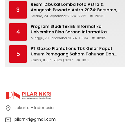
Resmi Dibuka! Lomba Foto Astra &
3
Anugerah Pewarta Astra 2024: Bersama,
Berkarya, Berkelanjutan
Selasa, 24 September 2024 | 22:12
20281
Program Studi Teknik Informatika
4
Universitas Bina Sarana Informatika
Selenggarakan Pelatihan Pemanfaatan
Minggu, 29 September 2024 | 03:34
18285
Aplikasi Tiktok Shop Sebagai Media
Pemasaran Pada Forum UMKM
PT Gozco Plantations Tbk Gelar Rapat
5
Bojongbaru Kecamatan Bojong Gede
Umum Pemegang Saham Tahunan Dan
Paparan Publik 2026 Di Jakarta
Kamis, 11 Juni 2026 | 01:07
11019
Jakarta - Indonesia
pilarnkri@gmail.com