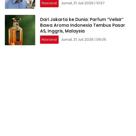
Konsisten Memperjuangkan Demokrasi,
Nasional
Jumat, 31 Juli 2026 | 10:57
Keadilan, dan Nilai-nilai Kemanusiaan
melalui Gerakan Sosial maupun Karya
Sastra.
Dari Jakarta ke Dunia: Parfum “Velixir”
Bawa Aroma Indonesia Tembus Pasar
AS, Inggris, Malaysia
Nasional
Jumat, 31 Juli 2026 | 06:05