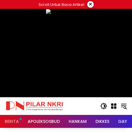
Langsung
×
Scroll Untuk Baca Artikel
ke
konten
BERITA
APOLEKSOSBUD
HANKAM
DIKKES
GAYA 