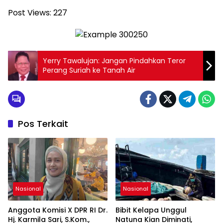
Post Views:
227
Yerry Tawalujan: Jangan Pindahkan Teror
Perang Suriah ke Tanah Air
Pos Terkait
Nasional
Nasional
Anggota Komisi X DPR RI Dr.
Bibit Kelapa Unggul
Hj. Karmila Sari, S.Kom.,
Natuna Kian Diminati,