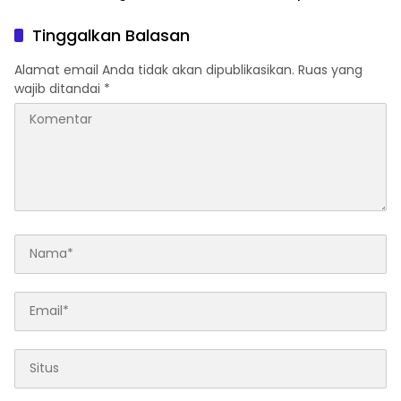
Nasi Boks ke Warga
Indonesia Butuh Tokoh
Cibinong
Inspiratif yang Konsisten
Tinggalkan Balasan
Memperjuangkan
Demokrasi, Keadilan, dan
Alamat email Anda tidak akan dipublikasikan.
Ruas yang
Nilai-nilai Kemanusiaan
wajib ditandai
*
melalui Gerakan Sosial
maupun Karya Sastra.