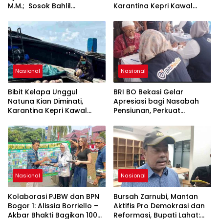
M.M.; Sosok Bahlil
Karantina Kepri Kawal
Lahadalia bisa Menjadi
Pengiriman 80.000 Butir ke
Sumber Inspirasi bagi
Bintan
Generasi Muda, Pelaku
Usaha, Pemerintah,
maupun Pemangku
Kepentingan lainnya untuk
bersama-sama
Nasional
Nasional
Memberikan Kontribusi
bagi Pembangunan
Bibit Kelapa Unggul
BRI BO Bekasi Gelar
Nasional.
Natuna Kian Diminati,
Apresiasi bagi Nasabah
Karantina Kepri Kawal
Pensiunan, Perkuat
Pengiriman 80.000 Butir ke
Layanan Berkelanjutan
Bintan
Nasional
Nasional
Kolaborasi PJBW dan BPN
Bursah Zarnubi, Mantan
Bogor 1: Alissia Borriello –
Aktifis Pro Demokrasi dan
Akbar Bhakti Bagikan 100
Reformasi, Bupati Lahat: