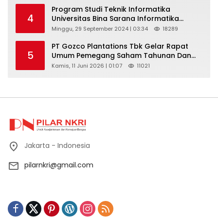
Program Studi Teknik Informatika
4
Universitas Bina Sarana Informatika
Selenggarakan Pelatihan Pemanfaatan
Minggu, 29 September 2024 | 03:34
18289
Aplikasi Tiktok Shop Sebagai Media
Pemasaran Pada Forum UMKM
PT Gozco Plantations Tbk Gelar Rapat
5
Bojongbaru Kecamatan Bojong Gede
Umum Pemegang Saham Tahunan Dan
Paparan Publik 2026 Di Jakarta
Kamis, 11 Juni 2026 | 01:07
11021
Jakarta - Indonesia
pilarnkri@gmail.com