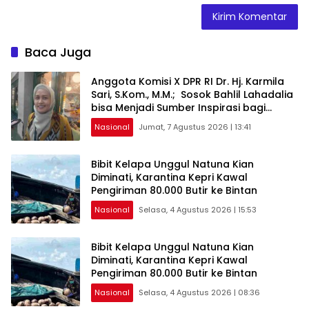
Baca Juga
Anggota Komisi X DPR RI Dr. Hj. Karmila
Sari, S.Kom., M.M.; Sosok Bahlil Lahadalia
bisa Menjadi Sumber Inspirasi bagi
Generasi Muda, Pelaku Usaha,
Nasional
Jumat, 7 Agustus 2026 | 13:41
Pemerintah, maupun Pemangku
Kepentingan lainnya untuk bersama-
sama Memberikan Kontribusi bagi
Bibit Kelapa Unggul Natuna Kian
Pembangunan Nasional.
Diminati, Karantina Kepri Kawal
Pengiriman 80.000 Butir ke Bintan
Nasional
Selasa, 4 Agustus 2026 | 15:53
Bibit Kelapa Unggul Natuna Kian
Diminati, Karantina Kepri Kawal
Pengiriman 80.000 Butir ke Bintan
Nasional
Selasa, 4 Agustus 2026 | 08:36