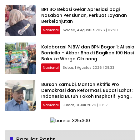
BRI BO Bekasi Gelar Apresiasi bagi
Nasabah Pensiunan, Perkuat Layanan
Berkelanjutan
Nasional
Selasa, 4 Agustus 2026 | 02:20
Kolaborasi PJBW dan BPN Bogor 1: Alissia
Borriello – Akbar Bhakti Bagikan 100 Nasi
Boks ke Warga Cibinong
Nasional
Sabtu, 1 Agustus 2026 | 08:33
Bursah Zarnubi, Mantan Aktifis Pro
Demokrasi dan Reformasi, Bupati Lahat:
Indonesia Butuh Tokoh Inspiratif yang
Konsisten Memperjuangkan Demokrasi,
Nasional
Jumat, 31 Juli 2026 | 10:57
Keadilan, dan Nilai-nilai Kemanusiaan
melalui Gerakan Sosial maupun Karya
Sastra.
Popular Posts