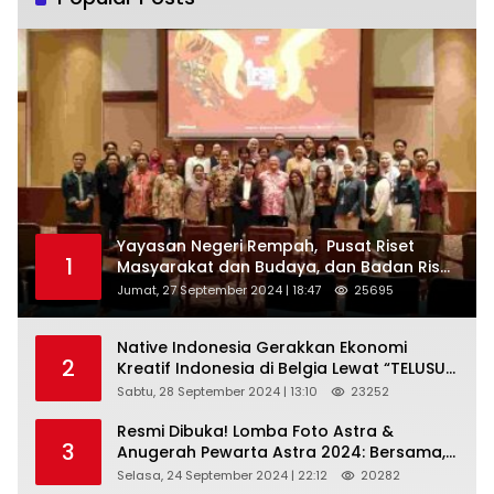
Yayasan Negeri Rempah, Pusat Riset
1
Masyarakat dan Budaya, dan Badan Riset
dan Inovasi Nasional ( BRIN ) Sukses
Jumat, 27 September 2024 | 18:47
25695
Gelar International Forum on Spice
Routes (IFSR) 2024
Native Indonesia Gerakkan Ekonomi
2
Kreatif Indonesia di Belgia Lewat “TELUSUR
Kain Indonesia”
Sabtu, 28 September 2024 | 13:10
23252
Resmi Dibuka! Lomba Foto Astra &
3
Anugerah Pewarta Astra 2024: Bersama,
Berkarya, Berkelanjutan
Selasa, 24 September 2024 | 22:12
20282