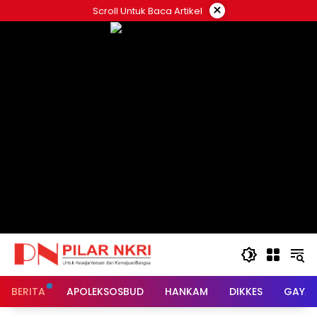
Langsung
×
Scroll Untuk Baca Artikel
ke
konten
BERITA
APOLEKSOSBUD
HANKAM
DIKKES
GAYA 