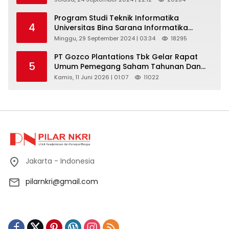
Program Studi Teknik Informatika
4
Universitas Bina Sarana Informatika
Selenggarakan Pelatihan Pemanfaatan
Minggu, 29 September 2024 | 03:34
18295
Aplikasi Tiktok Shop Sebagai Media
Pemasaran Pada Forum UMKM
PT Gozco Plantations Tbk Gelar Rapat
5
Bojongbaru Kecamatan Bojong Gede
Umum Pemegang Saham Tahunan Dan
Paparan Publik 2026 Di Jakarta
Kamis, 11 Juni 2026 | 01:07
11022
Jakarta - Indonesia
pilarnkri@gmail.com