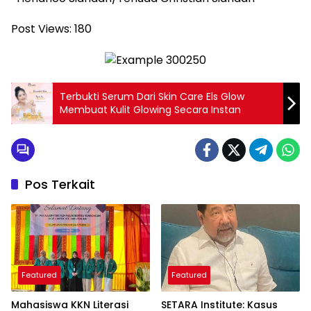
Post Views:
180
Terbukti Serum Dari Skin Care Els Glow
Membuat Kulit Glowing Secara Instan
Pos Terkait
Featured
Featured
Mahasiswa KKN Literasi
SETARA Institute: Kasus