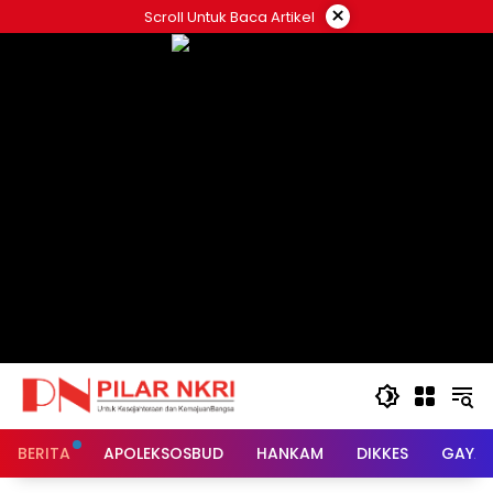
Langsung
×
Scroll Untuk Baca Artikel
ke
konten
BERITA
APOLEKSOSBUD
HANKAM
DIKKES
GAYA 