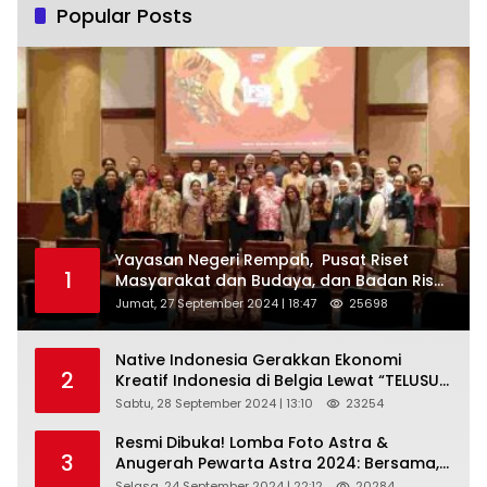
Popular Posts
Yayasan Negeri Rempah, Pusat Riset
1
Masyarakat dan Budaya, dan Badan Riset
dan Inovasi Nasional ( BRIN ) Sukses
Jumat, 27 September 2024 | 18:47
25698
Gelar International Forum on Spice
Routes (IFSR) 2024
Native Indonesia Gerakkan Ekonomi
2
Kreatif Indonesia di Belgia Lewat “TELUSUR
Kain Indonesia”
Sabtu, 28 September 2024 | 13:10
23254
Resmi Dibuka! Lomba Foto Astra &
3
Anugerah Pewarta Astra 2024: Bersama,
Berkarya, Berkelanjutan
Selasa, 24 September 2024 | 22:12
20284