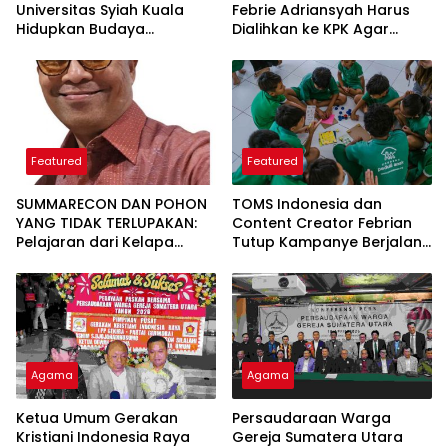
Universitas Syiah Kuala
Febrie Adriansyah Harus
Hidupkan Budaya
Dialihkan ke KPK Agar
Membaca di Gampong
Independen
Limpok
Featured
Featured
SUMMARECON DAN POHON
TOMS Indonesia dan
YANG TIDAK TERLUPAKAN:
Content Creator Febrian
Pelajaran dari Kelapa
Tutup Kampanye Berjalan
Gading tentang
Sambil Berbagi dengan
Pembangunan yang
Donasi Nyata
Berakar Sejarah
Agama
Agama
Ketua Umum Gerakan
Persaudaraan Warga
Kristiani Indonesia Raya
Gereja Sumatera Utara