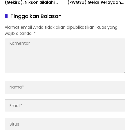
(Gekira), Nikson Silalahi,
(PWGSU) Gelar Perayaan
Mendukung Penuh Atas
Paskah Bersama 2026 Dan
Berdirinya PWGSU
Deklarasi Berdirinya
Tinggalkan Balasan
Persaudaraan Warga
Gereja Sumatera Utara
Alamat email Anda tidak akan dipublikasikan.
Ruas yang
(PWGSU)
wajib ditandai
*