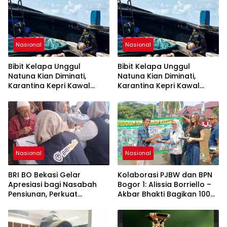
Nasional
Nasional
Bibit Kelapa Unggul
Bibit Kelapa Unggul
Natuna Kian Diminati,
Natuna Kian Diminati,
Karantina Kepri Kawal
Karantina Kepri Kawal
Pengiriman 80.000 Butir ke
Pengiriman 80.000 Butir ke
Bintan
Bintan
Nasional
Nasional
BRI BO Bekasi Gelar
Kolaborasi PJBW dan BPN
Apresiasi bagi Nasabah
Bogor 1: Alissia Borriello –
Pensiunan, Perkuat
Akbar Bhakti Bagikan 100
Layanan Berkelanjutan
Nasi Boks ke Warga
Cibinong