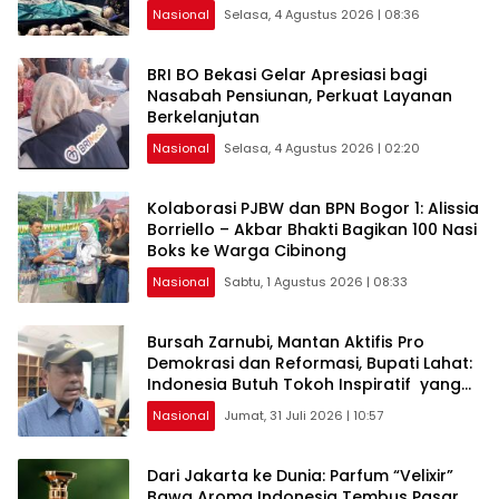
Nasional
Selasa, 4 Agustus 2026 | 08:36
BRI BO Bekasi Gelar Apresiasi bagi
Nasabah Pensiunan, Perkuat Layanan
Berkelanjutan
Nasional
Selasa, 4 Agustus 2026 | 02:20
Kolaborasi PJBW dan BPN Bogor 1: Alissia
Borriello – Akbar Bhakti Bagikan 100 Nasi
Boks ke Warga Cibinong
Nasional
Sabtu, 1 Agustus 2026 | 08:33
Bursah Zarnubi, Mantan Aktifis Pro
Demokrasi dan Reformasi, Bupati Lahat:
Indonesia Butuh Tokoh Inspiratif yang
Konsisten Memperjuangkan Demokrasi,
Nasional
Jumat, 31 Juli 2026 | 10:57
Keadilan, dan Nilai-nilai Kemanusiaan
melalui Gerakan Sosial maupun Karya
Sastra.
Dari Jakarta ke Dunia: Parfum “Velixir”
Bawa Aroma Indonesia Tembus Pasar