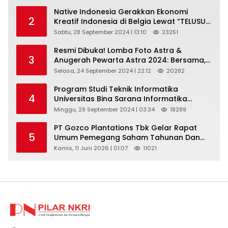
Routes (IFSR) 2024
Native Indonesia Gerakkan Ekonomi
2
Kreatif Indonesia di Belgia Lewat “TELUSUR
Kain Indonesia”
Sabtu, 28 September 2024 | 13:10
23251
Resmi Dibuka! Lomba Foto Astra &
3
Anugerah Pewarta Astra 2024: Bersama,
Berkarya, Berkelanjutan
Selasa, 24 September 2024 | 22:12
20282
Program Studi Teknik Informatika
4
Universitas Bina Sarana Informatika
Selenggarakan Pelatihan Pemanfaatan
Minggu, 29 September 2024 | 03:34
18289
Aplikasi Tiktok Shop Sebagai Media
Pemasaran Pada Forum UMKM
PT Gozco Plantations Tbk Gelar Rapat
5
Bojongbaru Kecamatan Bojong Gede
Umum Pemegang Saham Tahunan Dan
Paparan Publik 2026 Di Jakarta
Kamis, 11 Juni 2026 | 01:07
11021