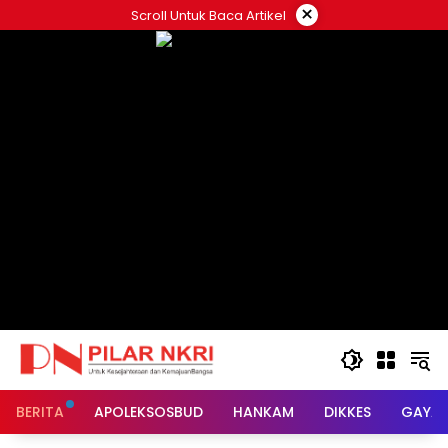
Langsung
×
Scroll Untuk Baca Artikel
ke
konten
BERITA
APOLEKSOSBUD
HANKAM
DIKKES
GAYA 