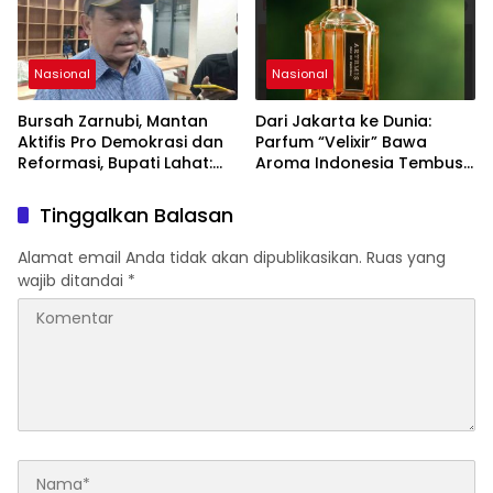
Nasional
Nasional
Bursah Zarnubi, Mantan
Dari Jakarta ke Dunia:
Aktifis Pro Demokrasi dan
Parfum “Velixir” Bawa
Reformasi, Bupati Lahat:
Aroma Indonesia Tembus
Indonesia Butuh Tokoh
Pasar AS, Inggris, Malaysia
Inspiratif yang Konsisten
Tinggalkan Balasan
Memperjuangkan
Demokrasi, Keadilan, dan
Alamat email Anda tidak akan dipublikasikan.
Ruas yang
Nilai-nilai Kemanusiaan
wajib ditandai
*
melalui Gerakan Sosial
maupun Karya Sastra.