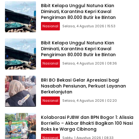
sama Memberikan Kontribusi bagi
Bibit Kelapa Unggul Natuna Kian
Pembangunan Nasional.
Diminati, Karantina Kepri Kawal
Pengiriman 80.000 Butir ke Bintan
Nasional
Selasa, 4 Agustus 2026 | 15:53
Bibit Kelapa Unggul Natuna Kian
Diminati, Karantina Kepri Kawal
Pengiriman 80.000 Butir ke Bintan
Nasional
Selasa, 4 Agustus 2026 | 08:36
BRI BO Bekasi Gelar Apresiasi bagi
Nasabah Pensiunan, Perkuat Layanan
Berkelanjutan
Nasional
Selasa, 4 Agustus 2026 | 02:20
Kolaborasi PJBW dan BPN Bogor 1: Alissia
Borriello – Akbar Bhakti Bagikan 100 Nasi
Boks ke Warga Cibinong
Nasional
Sabtu, 1 Agustus 2026 | 08:33