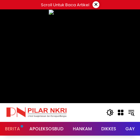
Langsung
×
Scroll Untuk Baca Artikel
ke
konten
BERITA
APOLEKSOSBUD
HANKAM
DIKKES
GAYA 