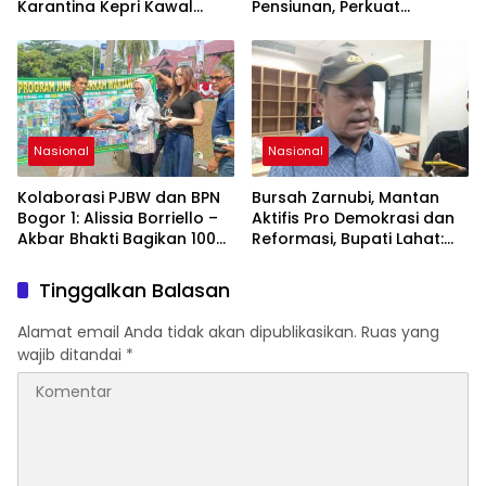
Karantina Kepri Kawal
Pensiunan, Perkuat
Pengiriman 80.000 Butir ke
Layanan Berkelanjutan
Bintan
Nasional
Nasional
Kolaborasi PJBW dan BPN
Bursah Zarnubi, Mantan
Bogor 1: Alissia Borriello –
Aktifis Pro Demokrasi dan
Akbar Bhakti Bagikan 100
Reformasi, Bupati Lahat:
Nasi Boks ke Warga
Indonesia Butuh Tokoh
Cibinong
Inspiratif yang Konsisten
Tinggalkan Balasan
Memperjuangkan
Demokrasi, Keadilan, dan
Alamat email Anda tidak akan dipublikasikan.
Ruas yang
Nilai-nilai Kemanusiaan
wajib ditandai
*
melalui Gerakan Sosial
maupun Karya Sastra.