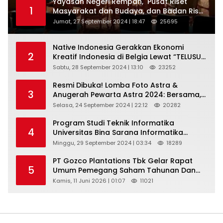
Yayasan Negeri Rempah, Pusat Riset
1
Masyarakat dan Budaya, dan Badan Riset
dan Inovasi Nasional ( BRIN ) Sukses
Jumat, 27 September 2024 | 18:47
25695
Gelar International Forum on Spice
Routes (IFSR) 2024
Native Indonesia Gerakkan Ekonomi
2
Kreatif Indonesia di Belgia Lewat “TELUSUR
Kain Indonesia”
Sabtu, 28 September 2024 | 13:10
23252
Resmi Dibuka! Lomba Foto Astra &
3
Anugerah Pewarta Astra 2024: Bersama,
Berkarya, Berkelanjutan
Selasa, 24 September 2024 | 22:12
20282
Program Studi Teknik Informatika
4
Universitas Bina Sarana Informatika
Selenggarakan Pelatihan Pemanfaatan
Minggu, 29 September 2024 | 03:34
18289
Aplikasi Tiktok Shop Sebagai Media
Pemasaran Pada Forum UMKM
PT Gozco Plantations Tbk Gelar Rapat
5
Bojongbaru Kecamatan Bojong Gede
Umum Pemegang Saham Tahunan Dan
Paparan Publik 2026 Di Jakarta
Kamis, 11 Juni 2026 | 01:07
11021