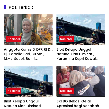
Pos Terkait
Nasional
Nasional
Anggota Komisi X DPR RI Dr.
Bibit Kelapa Unggul
Hj. Karmila Sari, S.Kom.,
Natuna Kian Diminati,
M.M.; Sosok Bahlil
Karantina Kepri Kawal
Lahadalia bisa Menjadi
Pengiriman 80.000 Butir ke
Sumber Inspirasi bagi
Bintan
Generasi Muda, Pelaku
Usaha, Pemerintah,
maupun Pemangku
Kepentingan lainnya untuk
bersama-sama
Nasional
Nasional
Memberikan Kontribusi
bagi Pembangunan
Bibit Kelapa Unggul
BRI BO Bekasi Gelar
Nasional.
Natuna Kian Diminati,
Apresiasi bagi Nasabah