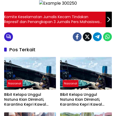
Komite Keselamatan Jurnalis Kecam Tindakan
Represif dan Penangkapan 3 Jurnalis Pers Mahasiswa
di Makassar
Pos Terkait
Nasional
Nasional
Bibit Kelapa Unggul
Bibit Kelapa Unggul
Natuna Kian Diminati,
Natuna Kian Diminati,
Karantina Kepri Kawal
Karantina Kepri Kawal
Pengiriman 80.000 Butir ke
Pengiriman 80.000 Butir ke
Bintan
Bintan