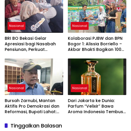
Nasional
Nasional
BRI BO Bekasi Gelar
Kolaborasi PJBW dan BPN
Apresiasi bagi Nasabah
Bogor 1: Alissia Borriello –
Pensiunan, Perkuat
Akbar Bhakti Bagikan 100
Layanan Berkelanjutan
Nasi Boks ke Warga
Cibinong
Nasional
Nasional
Bursah Zarnubi, Mantan
Dari Jakarta ke Dunia:
Aktifis Pro Demokrasi dan
Parfum “Velixir” Bawa
Reformasi, Bupati Lahat:
Aroma Indonesia Tembus
Indonesia Butuh Tokoh
Pasar AS, Inggris, Malaysia
Inspiratif yang Konsisten
Tinggalkan Balasan
Memperjuangkan