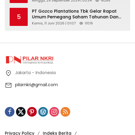
Minggu, 29 September 2024 | 03:34
18285
Aplikasi Tiktok Shop Sebagai Media
Pemasaran Pada Forum UMKM
PT Gozco Plantations Tbk Gelar Rapat
5
Bojongbaru Kecamatan Bojong Gede
Umum Pemegang Saham Tahunan Dan
Paparan Publik 2026 Di Jakarta
Kamis, 11 Juni 2026 | 01:07
11019
Jakarta - Indonesia
pilarnkri@gmail.com
Privacy Policy
Indeks Berita