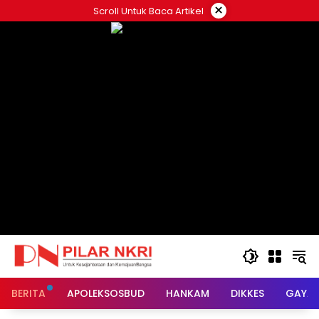
Langsung
×
Scroll Untuk Baca Artikel
ke
konten
BERITA
APOLEKSOSBUD
HANKAM
DIKKES
GAYA 