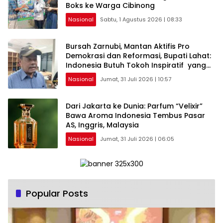
Boks ke Warga Cibinong
Nasional
Sabtu, 1 Agustus 2026 | 08:33
Bursah Zarnubi, Mantan Aktifis Pro
Demokrasi dan Reformasi, Bupati Lahat:
Indonesia Butuh Tokoh Inspiratif yang
Konsisten Memperjuangkan Demokrasi,
Nasional
Jumat, 31 Juli 2026 | 10:57
Keadilan, dan Nilai-nilai Kemanusiaan
melalui Gerakan Sosial maupun Karya
Sastra.
Dari Jakarta ke Dunia: Parfum “Velixir”
Bawa Aroma Indonesia Tembus Pasar
AS, Inggris, Malaysia
Nasional
Jumat, 31 Juli 2026 | 06:05
Popular Posts