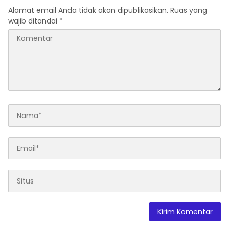
Demokrasi, Keadilan, dan
Alamat email Anda tidak akan dipublikasikan.
Ruas yang
Nilai-nilai Kemanusiaan
wajib ditandai
*
melalui Gerakan Sosial
maupun Karya Sastra.