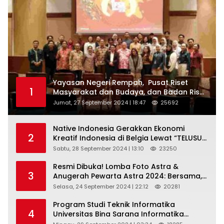
Yayasan Negeri Rempah, Pusat Riset
1
Masyarakat dan Budaya, dan Badan Riset
dan Inovasi Nasional ( BRIN ) Sukses
Jumat, 27 September 2024 | 18:47
25692
Gelar International Forum on Spice
Routes (IFSR) 2024
Native Indonesia Gerakkan Ekonomi
2
Kreatif Indonesia di Belgia Lewat “TELUSUR
Kain Indonesia”
Sabtu, 28 September 2024 | 13:10
23250
Resmi Dibuka! Lomba Foto Astra &
3
Anugerah Pewarta Astra 2024: Bersama,
Berkarya, Berkelanjutan
Selasa, 24 September 2024 | 22:12
20281
Program Studi Teknik Informatika
4
Universitas Bina Sarana Informatika
Selenggarakan Pelatihan Pemanfaatan