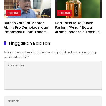
Nasional
Nasional
Bursah Zarnubi, Mantan
Dari Jakarta ke Dunia:
Aktifis Pro Demokrasi dan
Parfum “Velixir” Bawa
Reformasi, Bupati Lahat:
Aroma Indonesia Tembus
Indonesia Butuh Tokoh
Pasar AS, Inggris, Malaysia
Inspiratif yang Konsisten
Tinggalkan Balasan
Memperjuangkan
Demokrasi, Keadilan, dan
Alamat email Anda tidak akan dipublikasikan.
Ruas yang
Nilai-nilai Kemanusiaan
wajib ditandai
*
melalui Gerakan Sosial
maupun Karya Sastra.