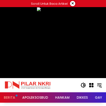
Langsung
×
Scroll Untuk Baca Artikel
ke
konten
BERITA
APOLEKSOSBUD
HANKAM
DIKKES
GAYA 