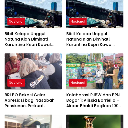
Nasional
Nasional
Bibit Kelapa Unggul
Bibit Kelapa Unggul
Natuna Kian Diminati,
Natuna Kian Diminati,
Karantina Kepri Kawal
Karantina Kepri Kawal
Pengiriman 80.000 Butir ke
Pengiriman 80.000 Butir ke
Bintan
Bintan
Nasional
Nasional
BRI BO Bekasi Gelar
Kolaborasi PJBW dan BPN
Apresiasi bagi Nasabah
Bogor 1: Alissia Borriello –
Pensiunan, Perkuat
Akbar Bhakti Bagikan 100
Layanan Berkelanjutan
Nasi Boks ke Warga
Cibinong