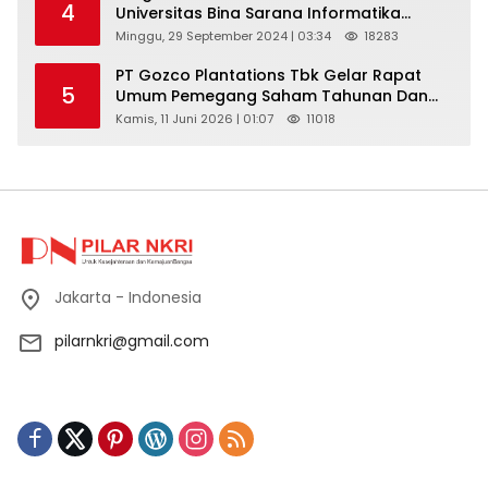
4
Universitas Bina Sarana Informatika
Selenggarakan Pelatihan Pemanfaatan
Minggu, 29 September 2024 | 03:34
18283
Aplikasi Tiktok Shop Sebagai Media
Pemasaran Pada Forum UMKM
PT Gozco Plantations Tbk Gelar Rapat
5
Bojongbaru Kecamatan Bojong Gede
Umum Pemegang Saham Tahunan Dan
Paparan Publik 2026 Di Jakarta
Kamis, 11 Juni 2026 | 01:07
11018
Jakarta - Indonesia
pilarnkri@gmail.com