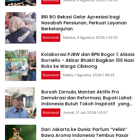
BRI BO Bekasi Gelar Apresiasi bagi
Nasabah Pensiunan, Perkuat Layanan
Berkelanjutan
Nasional
Selasa, 4 Agustus 2026 | 02:20
Kolaborasi PJBW dan BPN Bogor 1: Alissia
Borriello – Akbar Bhakti Bagikan 100 Nasi
Boks ke Warga Cibinong
Nasional
Sabtu, 1 Agustus 2026 | 08:33
Bursah Zarnubi, Mantan Aktifis Pro
Demokrasi dan Reformasi, Bupati Lahat:
Indonesia Butuh Tokoh Inspiratif yang
Konsisten Memperjuangkan Demokrasi,
Nasional
Jumat, 31 Juli 2026 | 10:57
Keadilan, dan Nilai-nilai Kemanusiaan
melalui Gerakan Sosial maupun Karya
Sastra.
Dari Jakarta ke Dunia: Parfum “Velixir”
Bawa Aroma Indonesia Tembus Pasar