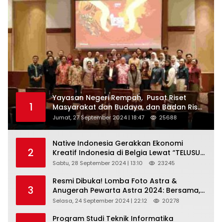
Yayasan Negeri Rempah, Pusat Riset
1
Masyarakat dan Budaya, dan Badan Riset
dan Inovasi Nasional ( BRIN ) Sukses
Jumat, 27 September 2024 | 18:47
25688
Gelar International Forum on Spice
Routes (IFSR) 2024
Native Indonesia Gerakkan Ekonomi
2
Kreatif Indonesia di Belgia Lewat “TELUSUR
Kain Indonesia”
Sabtu, 28 September 2024 | 13:10
23245
Resmi Dibuka! Lomba Foto Astra &
3
Anugerah Pewarta Astra 2024: Bersama,
Berkarya, Berkelanjutan
Selasa, 24 September 2024 | 22:12
20278
Program Studi Teknik Informatika