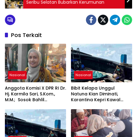
Seribu Selatan Bubarkan Kerumunan
Pos Terkait
Nasional
Nasional
Anggota Komisi X DPR RI Dr.
Bibit Kelapa Unggul
Hj. Karmila Sari, S.Kom.,
Natuna Kian Diminati,
M.M.; Sosok Bahlil
Karantina Kepri Kawal
Lahadalia bisa Menjadi
Pengiriman 80.000 Butir ke
Sumber Inspirasi bagi
Bintan
Generasi Muda, Pelaku
Usaha, Pemerintah,
maupun Pemangku
Kepentingan lainnya untuk