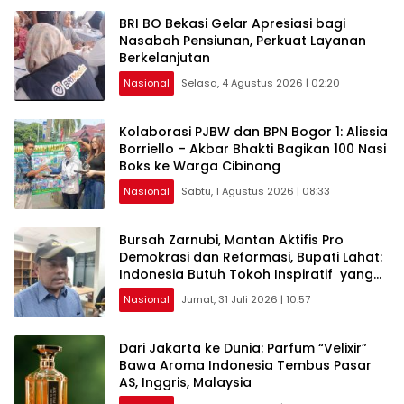
BRI BO Bekasi Gelar Apresiasi bagi
Nasabah Pensiunan, Perkuat Layanan
Berkelanjutan
Nasional
Selasa, 4 Agustus 2026 | 02:20
Kolaborasi PJBW dan BPN Bogor 1: Alissia
Borriello – Akbar Bhakti Bagikan 100 Nasi
Boks ke Warga Cibinong
Nasional
Sabtu, 1 Agustus 2026 | 08:33
Bursah Zarnubi, Mantan Aktifis Pro
Demokrasi dan Reformasi, Bupati Lahat:
Indonesia Butuh Tokoh Inspiratif yang
Konsisten Memperjuangkan Demokrasi,
Nasional
Jumat, 31 Juli 2026 | 10:57
Keadilan, dan Nilai-nilai Kemanusiaan
melalui Gerakan Sosial maupun Karya
Sastra.
Dari Jakarta ke Dunia: Parfum “Velixir”
Bawa Aroma Indonesia Tembus Pasar
AS, Inggris, Malaysia