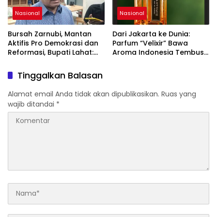
Nasional
Nasional
Bursah Zarnubi, Mantan
Dari Jakarta ke Dunia:
Aktifis Pro Demokrasi dan
Parfum “Velixir” Bawa
Reformasi, Bupati Lahat:
Aroma Indonesia Tembus
Indonesia Butuh Tokoh
Pasar AS, Inggris, Malaysia
Inspiratif yang Konsisten
Tinggalkan Balasan
Memperjuangkan
Demokrasi, Keadilan, dan
Alamat email Anda tidak akan dipublikasikan.
Ruas yang
Nilai-nilai Kemanusiaan
wajib ditandai
*
melalui Gerakan Sosial
maupun Karya Sastra.