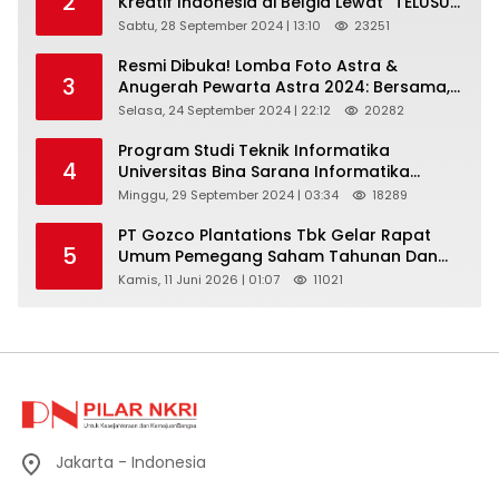
2
Kreatif Indonesia di Belgia Lewat “TELUSUR
Kain Indonesia”
Sabtu, 28 September 2024 | 13:10
23251
Resmi Dibuka! Lomba Foto Astra &
3
Anugerah Pewarta Astra 2024: Bersama,
Berkarya, Berkelanjutan
Selasa, 24 September 2024 | 22:12
20282
Program Studi Teknik Informatika
4
Universitas Bina Sarana Informatika
Selenggarakan Pelatihan Pemanfaatan
Minggu, 29 September 2024 | 03:34
18289
Aplikasi Tiktok Shop Sebagai Media
Pemasaran Pada Forum UMKM
PT Gozco Plantations Tbk Gelar Rapat
5
Bojongbaru Kecamatan Bojong Gede
Umum Pemegang Saham Tahunan Dan
Paparan Publik 2026 Di Jakarta
Kamis, 11 Juni 2026 | 01:07
11021
Jakarta - Indonesia