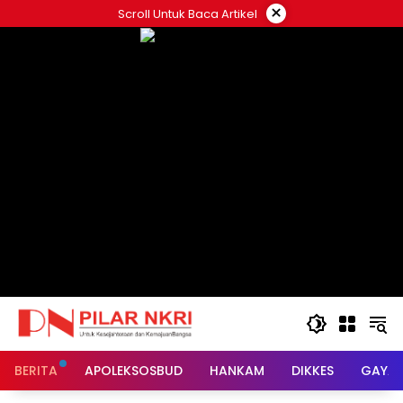
Langsung
×
Scroll Untuk Baca Artikel
ke
konten
BERITA
APOLEKSOSBUD
HANKAM
DIKKES
GAYA 