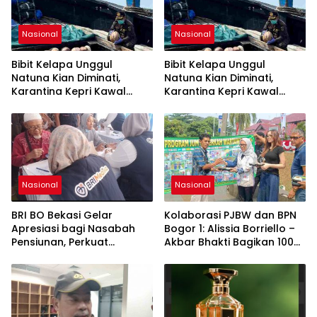
Nasional
Nasional
Bibit Kelapa Unggul
Bibit Kelapa Unggul
Natuna Kian Diminati,
Natuna Kian Diminati,
Karantina Kepri Kawal
Karantina Kepri Kawal
Pengiriman 80.000 Butir ke
Pengiriman 80.000 Butir ke
Bintan
Bintan
Nasional
Nasional
BRI BO Bekasi Gelar
Kolaborasi PJBW dan BPN
Apresiasi bagi Nasabah
Bogor 1: Alissia Borriello –
Pensiunan, Perkuat
Akbar Bhakti Bagikan 100
Layanan Berkelanjutan
Nasi Boks ke Warga
Cibinong