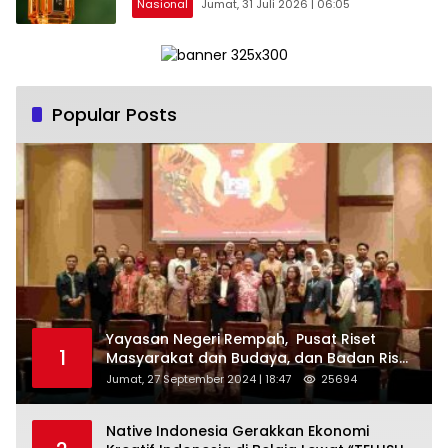
Nasional
Jumat, 31 Juli 2026 | 06:05
Popular Posts
Yayasan Negeri Rempah, Pusat Riset
1
Masyarakat dan Budaya, dan Badan Riset
dan Inovasi Nasional ( BRIN ) Sukses
Jumat, 27 September 2024 | 18:47
25694
Gelar International Forum on Spice
Routes (IFSR) 2024
Native Indonesia Gerakkan Ekonomi