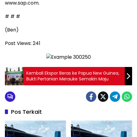
www.sap.com.
# # #
(Ben)
Post Views:
241
Kembali Ekspor Beras ke Papua New Guinea,
Bukti Pertanian Merauke Semakin Maju
Pos Terkait