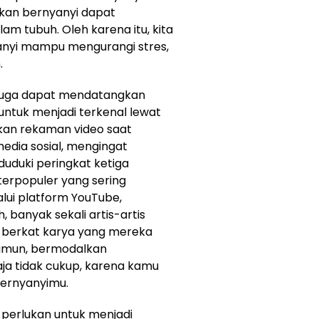
ikan bernyanyi dapat
m tubuh. Oleh karena itu, kita
nyi mampu mengurangi stres,
.
i juga dapat mendatangkan
untuk menjadi terkenal lewat
an rekaman video saat
dia sosial, mengingat
uduki peringkat ketiga
terpopuler yang sering
lui platform YouTube,
, banyak sekali artis-artis
r berkat karya yang mereka
Namun, bermodalkan
aja tidak cukup, karena kamu
ernyanyimu.
 perlukan untuk menjadi