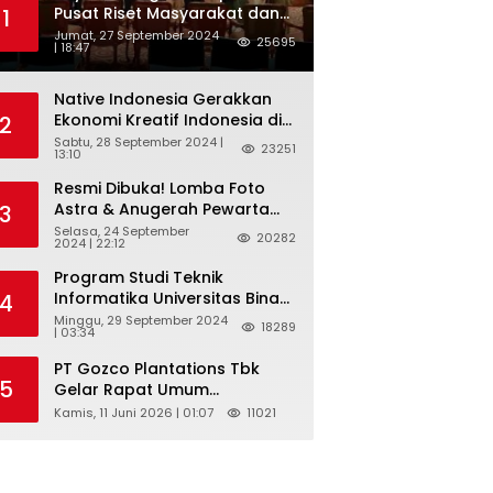
Pusat Riset Masyarakat dan
1
Budaya, dan Badan Riset dan
Jumat, 27 September 2024
25695
| 18:47
Inovasi Nasional ( BRIN )
Sukses Gelar International
Forum on Spice Routes (IFSR)
Native Indonesia Gerakkan
2024
Ekonomi Kreatif Indonesia di
2
Belgia Lewat “TELUSUR Kain
Sabtu, 28 September 2024 |
23251
13:10
Indonesia”
Resmi Dibuka! Lomba Foto
Astra & Anugerah Pewarta
3
Astra 2024: Bersama,
Selasa, 24 September
20282
2024 | 22:12
Berkarya, Berkelanjutan
Program Studi Teknik
Informatika Universitas Bina
4
Sarana Informatika
Minggu, 29 September 2024
18289
| 03:34
Selenggarakan Pelatihan
Pemanfaatan Aplikasi Tiktok
PT Gozco Plantations Tbk
Shop Sebagai Media
5
Gelar Rapat Umum
Pemasaran Pada Forum
Pemegang Saham Tahunan
Kamis, 11 Juni 2026 | 01:07
11021
UMKM Bojongbaru
Dan Paparan Publik 2026 Di
Kecamatan Bojong Gede
Jakarta