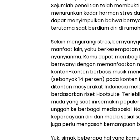
Sejumlah penelitian telah membukt
menurunkan kadar hormon stres dala
dapat menyimpulkan bahwa bernya
terutama saat berdiam diri di rumah
Selain mengurangi stres, bernyany
manfaat lain, yaitu berkesempatan 
nyanyianmu. Kamu dapat membagik
bernyanyi dengan memanfaatkan me
konten-konten berbasis musik mend
(sebanyak 14 persen) pada konten 
ditonton masyarakat Indonesia mela
berdasarkan riset Hootsuite. Terlebih
muda yang saat ini semakin popule
unggah ke berbagai media sosial. 
kepercayaan diri dan media sosial s
juga perlu mengasah kemampuan b
Yuk, simak beberapa hal yang kamu