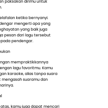
n paksakan dirimu untuk
.
elafalan ketika bernyanyi.
dengar mengerti apa yang
nghayatan yang baik juga
a pesan dari lagu tersebut
epada pendengar.
ibukan
dengan mempraktikkannya
dengan lagu favoritmu. Kamu
an karaoke, alias tanpa suara
untuk mengasah suaramu dan
arinya.
al
i atas, kamu juga dapat mencari