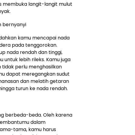
rus membuka langit-langit mulut
nyak.
 bernyanyi
dahkan kamu mencapai nada
cedera pada tenggorokan.
 nada rendah dan tinggi,
ntuk lebih rileks. Kamu juga
tidak perlu menghasilkan
amu dapat meregangkan sudut
manasan dan melatih getaran
 hingga turun ke nada rendah.
yang berbeda-beda. Oleh karena
t membantumu dalam
rtama-tama, kamu harus