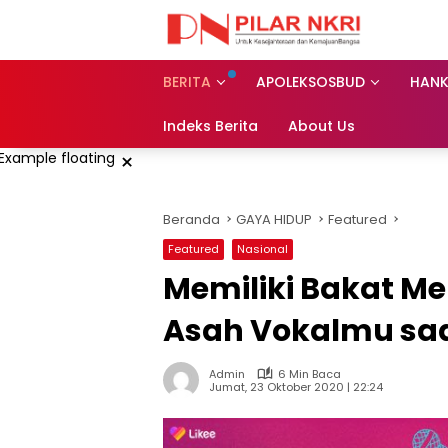
Langsung
ke
konten
BERITA
APOLEKSOSBUD
HAN
Indeks Berita
About Us
×
Beranda
GAYA HIDUP
Featured
Featured
Nasional
Memiliki Bakat Men
Asah Vokalmu saa
Admin
6 Min Baca
Jumat, 23 Oktober 2020 | 22:24