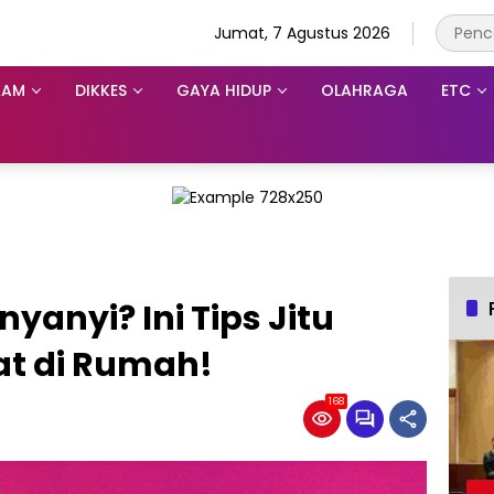
Jumat, 7 Agustus 2026
KAM
DIKKES
GAYA HIDUP
OLAHRAGA
ETC
yanyi? Ini Tips Jitu
t di Rumah!
168