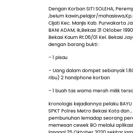
Dengan Korban SITI SOLEHA, Peremp
,beIum kawin,pelajar/mahasiswa,Kp
Cijati Kec. Manjis Kab. Purwakarta
BANI ADAM, Ik,Bekasi 31 Ok1ober 1990
Bekasi Kaum Rt.06/01 Kel. Bekasi Jay
dengan barang bukti :
– 1 pisau
– Uang dalam dompet sebanyak 1.80
ribu) 2 handphone korban
– 1 buah tas wama merah milik ters
kronologis kejadiannya pelaku BAYU
SPKT Polres Metro Bekasi Kota dan 
pembunuhan lemadap seorang pere
memesan cewek BO melalui aplikasi
langgal 25 Oktober 2020 sekitar jam