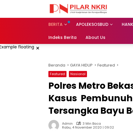
Langsung
ke
konten
BERITA
APOLEKSOSBUD
HAN
Indeks Berita
About Us
×
Beranda
GAYA HIDUP
Featured
Featured
Nasional
Polres Metro Beka
Kasus Pembunuhan
Tersangka Bayu 
Admin
3 Min Baca
Rabu, 4 November 2020 | 09:02