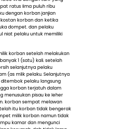
pat ratus Iima puluh ribu
aku dengan korban janjian
 kostan korban dan ketika
uka dompet. dan pelaku
l niat pelaku untuk memiliki
lik korban setelah melakukan
nyak 1 (satu) kali. setelah
rsih selanjutnya pelaku
m (as mlik pelaku. Selanjutnya
 ditembok pelaku langsung
gga korban terjatuh dalam
ng menusukan pisau ke Ieher
mun. korban sempat melawan
telah itu korban tidak bengerak
mpet milik korban namun tidak
lampu kamar dan mengunci