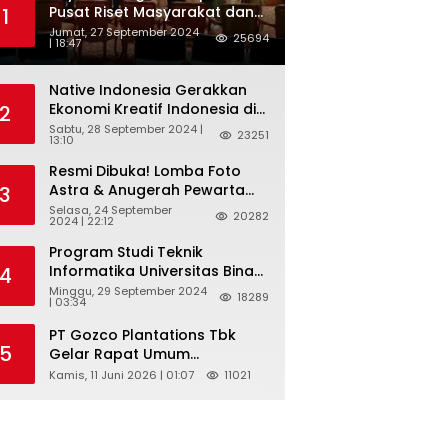
Pusat Riset Masyarakat dan
1
Budaya, dan Badan Riset dan
Jumat, 27 September 2024
25694
| 18:47
Inovasi Nasional ( BRIN )
Sukses Gelar International
Forum on Spice Routes (IFSR)
Native Indonesia Gerakkan
2024
Ekonomi Kreatif Indonesia di
2
Belgia Lewat “TELUSUR Kain
Sabtu, 28 September 2024 |
23251
13:10
Indonesia”
Resmi Dibuka! Lomba Foto
Astra & Anugerah Pewarta
3
Astra 2024: Bersama,
Selasa, 24 September
20282
2024 | 22:12
Berkarya, Berkelanjutan
Program Studi Teknik
Informatika Universitas Bina
4
Sarana Informatika
Minggu, 29 September 2024
18289
| 03:34
Selenggarakan Pelatihan
Pemanfaatan Aplikasi Tiktok
PT Gozco Plantations Tbk
Shop Sebagai Media
5
Gelar Rapat Umum
Pemasaran Pada Forum
Pemegang Saham Tahunan
Kamis, 11 Juni 2026 | 01:07
11021
UMKM Bojongbaru
Dan Paparan Publik 2026 Di
Kecamatan Bojong Gede
Jakarta