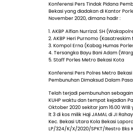
Konferensi Pers Tindak Pidana Pemb
Bekasi yang diadakan di Kantor Porl
November 2020, dimana hadir :
1. AKBP Alfian Nurrizal. SH (Wakapol
2. AKBP Heri Purnomo (Kasatreskim 
3. Kompol Erna (Kabag Humas Porle
4. Tersangka Bayu Bani Adam (Warg
5. Staff Porles Metro Bekasi Kota
Konferensi Pers Polres Metro Bekasi
Pembunuhan Dimaksud Dalam Pasal
Telah terjadi pembunuhan sebagai
KUHP waktu dan tempat kejadian Pad
Oktober 2020 sekitar jam 16.00 WIB y
lt 3 di kos milik Haji JAMAL di JI Ra
Kec. Bekasi Utara Kola Bekasi Lapora
LP/324/K/X/2020/SPKT/Restro Bks K