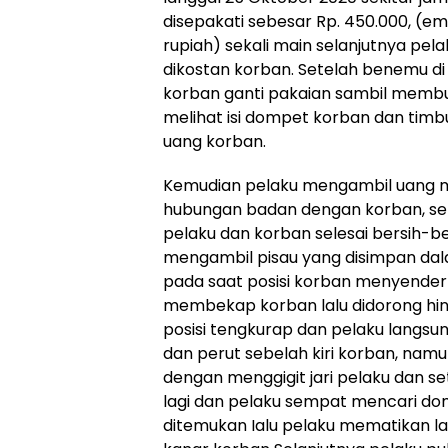
disepakati sebesar Rp. 450.000, (em
rupiah) sekali main selanjutnya pel
dikostan korban. Setelah benemu di
korban ganti pakaian sambil memb
melihat isi dompet korban dan timbu
uang korban.
Kemudian pelaku mengambil uang mi
hubungan badan dengan korban, seba
pelaku dan korban selesai bersih-be
mengambil pisau yang disimpan dala
pada saat posisi korban menyender
membekap korban lalu didorong hin
posisi tengkurap dan pelaku langsu
dan perut sebelah kiri korban, na
dengan menggigit jari pelaku dan se
lagi dan pelaku sempat mencari do
ditemukan Ialu pelaku mematikan 