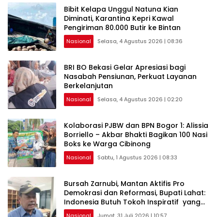
Bibit Kelapa Unggul Natuna Kian
Diminati, Karantina Kepri Kawal
Pengiriman 80.000 Butir ke Bintan
Nasional
Selasa, 4 Agustus 2026 | 08:36
BRI BO Bekasi Gelar Apresiasi bagi
Nasabah Pensiunan, Perkuat Layanan
Berkelanjutan
Nasional
Selasa, 4 Agustus 2026 | 02:20
Kolaborasi PJBW dan BPN Bogor 1: Alissia
Borriello – Akbar Bhakti Bagikan 100 Nasi
Boks ke Warga Cibinong
Nasional
Sabtu, 1 Agustus 2026 | 08:33
Bursah Zarnubi, Mantan Aktifis Pro
Demokrasi dan Reformasi, Bupati Lahat:
Indonesia Butuh Tokoh Inspiratif yang
Konsisten Memperjuangkan Demokrasi,
Nasional
Jumat, 31 Juli 2026 | 10:57