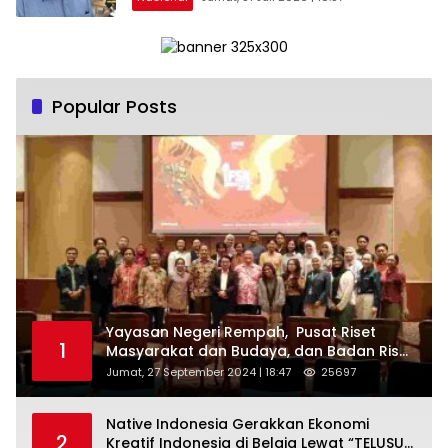
Keadilan, dan Nilai-nilai Kemanusiaan
melalui Gerakan Sosial maupun Karya
Sastra.
Popular Posts
Yayasan Negeri Rempah, Pusat Riset
1
Masyarakat dan Budaya, dan Badan Riset
dan Inovasi Nasional ( BRIN ) Sukses
Jumat, 27 September 2024 | 18:47
25697
Gelar International Forum on Spice
Routes (IFSR) 2024
Native Indonesia Gerakkan Ekonomi
2
Kreatif Indonesia di Belgia Lewat “TELUSUR