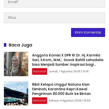
Baca Juga
Anggota Komisi X DPR RI Dr. Hj. Karmila
Sari, S.Kom., M.M.; Sosok Bahlil Lahadalia
bisa Menjadi Sumber Inspirasi bagi
Generasi Muda, Pelaku Usaha,
Nasional
Jumat, 7 Agustus 2026 | 13:41
Pemerintah, maupun Pemangku
Kepentingan lainnya untuk bersama-
sama Memberikan Kontribusi bagi
Bibit Kelapa Unggul Natuna Kian
Pembangunan Nasional.
Diminati, Karantina Kepri Kawal
Pengiriman 80.000 Butir ke Bintan
Nasional
Selasa, 4 Agustus 2026 | 15:53