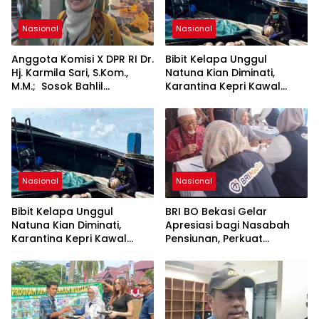
Nasional
Nasional
Anggota Komisi X DPR RI Dr.
Bibit Kelapa Unggul
Hj. Karmila Sari, S.Kom.,
Natuna Kian Diminati,
M.M.; Sosok Bahlil
Karantina Kepri Kawal
Lahadalia bisa Menjadi
Pengiriman 80.000 Butir ke
Sumber Inspirasi bagi
Bintan
Generasi Muda, Pelaku
Usaha, Pemerintah,
maupun Pemangku
Kepentingan lainnya untuk
bersama-sama
Nasional
Nasional
Memberikan Kontribusi
bagi Pembangunan
Bibit Kelapa Unggul
BRI BO Bekasi Gelar
Nasional.
Natuna Kian Diminati,
Apresiasi bagi Nasabah
Karantina Kepri Kawal
Pensiunan, Perkuat
Pengiriman 80.000 Butir ke
Layanan Berkelanjutan
Bintan