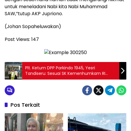
untuk meneladani Nabi kita Nabi Muhammad
SAW,”tutup AKP Jupriono.
(Johan Sopaheluwakan)
Post Views:
147
Plt. Ketum DPP Parkindo 1945, Yesri
Tandiseru: Sesuai SK Kemenhumkam RI
yang Masih Berlaku, Klaim Alida Guyer
sebagai Caretaker Ketum dan Max Mellen
sebagai Caretaker Sekjen DPP Parkindo 1945
itu Melanggar AD/ART dan Tidak Sah!
Pos Terkait