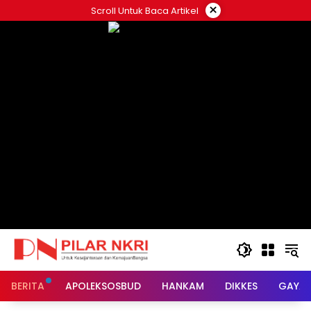
Langsung
×
Scroll Untuk Baca Artikel
ke
konten
BERITA
APOLEKSOSBUD
HANKAM
DIKKES
GAYA 