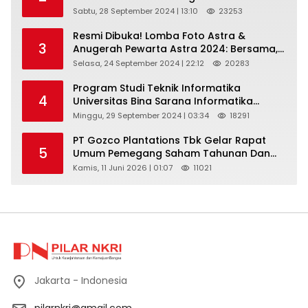
Kain Indonesia”
Sabtu, 28 September 2024 | 13:10
23253
Resmi Dibuka! Lomba Foto Astra &
3
Anugerah Pewarta Astra 2024: Bersama,
Berkarya, Berkelanjutan
Selasa, 24 September 2024 | 22:12
20283
Program Studi Teknik Informatika
4
Universitas Bina Sarana Informatika
Selenggarakan Pelatihan Pemanfaatan
Minggu, 29 September 2024 | 03:34
18291
Aplikasi Tiktok Shop Sebagai Media
Pemasaran Pada Forum UMKM
PT Gozco Plantations Tbk Gelar Rapat
5
Bojongbaru Kecamatan Bojong Gede
Umum Pemegang Saham Tahunan Dan
Paparan Publik 2026 Di Jakarta
Kamis, 11 Juni 2026 | 01:07
11021
Jakarta - Indonesia
pilarnkri@gmail.com