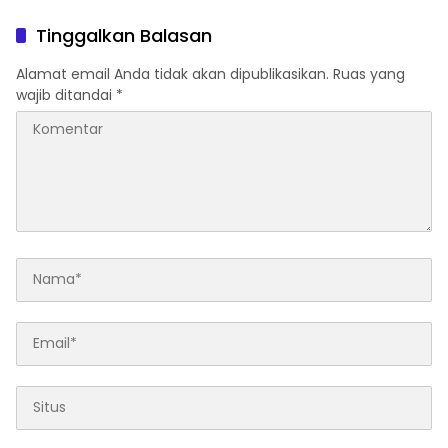
Indonesia Butuh Tokoh
Pasar AS, Inggris, Malaysia
Inspiratif yang Konsisten
Tinggalkan Balasan
Memperjuangkan
Demokrasi, Keadilan, dan
Alamat email Anda tidak akan dipublikasikan.
Ruas yang
Nilai-nilai Kemanusiaan
wajib ditandai
*
melalui Gerakan Sosial
maupun Karya Sastra.