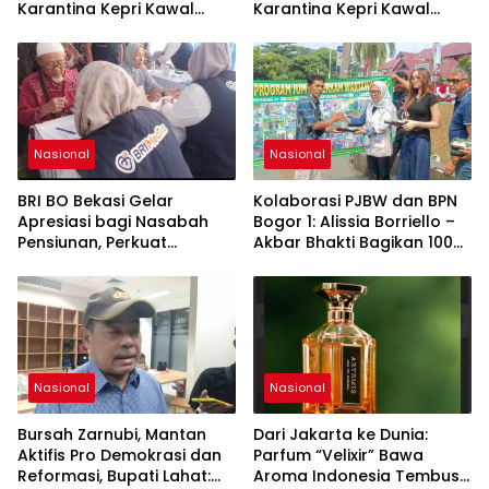
Karantina Kepri Kawal
Karantina Kepri Kawal
Pengiriman 80.000 Butir ke
Pengiriman 80.000 Butir ke
Bintan
Bintan
Nasional
Nasional
BRI BO Bekasi Gelar
Kolaborasi PJBW dan BPN
Apresiasi bagi Nasabah
Bogor 1: Alissia Borriello –
Pensiunan, Perkuat
Akbar Bhakti Bagikan 100
Layanan Berkelanjutan
Nasi Boks ke Warga
Cibinong
Nasional
Nasional
Bursah Zarnubi, Mantan
Dari Jakarta ke Dunia:
Aktifis Pro Demokrasi dan
Parfum “Velixir” Bawa
Reformasi, Bupati Lahat:
Aroma Indonesia Tembus