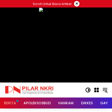
Langsung
×
Scroll Untuk Baca Artikel
ke
konten
BERITA
APOLEKSOSBUD
HANKAM
DIKKES
GAYA 