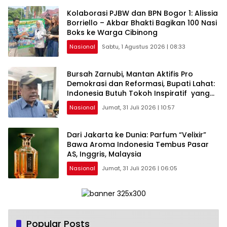
Kolaborasi PJBW dan BPN Bogor 1: Alissia
Borriello – Akbar Bhakti Bagikan 100 Nasi
Boks ke Warga Cibinong
Nasional
Sabtu, 1 Agustus 2026 | 08:33
Bursah Zarnubi, Mantan Aktifis Pro
Demokrasi dan Reformasi, Bupati Lahat:
Indonesia Butuh Tokoh Inspiratif yang
Konsisten Memperjuangkan Demokrasi,
Nasional
Jumat, 31 Juli 2026 | 10:57
Keadilan, dan Nilai-nilai Kemanusiaan
melalui Gerakan Sosial maupun Karya
Sastra.
Dari Jakarta ke Dunia: Parfum “Velixir”
Bawa Aroma Indonesia Tembus Pasar
AS, Inggris, Malaysia
Nasional
Jumat, 31 Juli 2026 | 06:05
Popular Posts