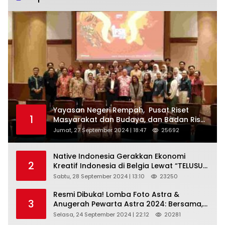
Yayasan Negeri Rempah, Pusat Riset
1
Masyarakat dan Budaya, dan Badan Riset
dan Inovasi Nasional ( BRIN ) Sukses
Jumat, 27 September 2024 | 18:47
25692
Gelar International Forum on Spice
Routes (IFSR) 2024
Native Indonesia Gerakkan Ekonomi
2
Kreatif Indonesia di Belgia Lewat “TELUSUR
Kain Indonesia”
Sabtu, 28 September 2024 | 13:10
23250
Resmi Dibuka! Lomba Foto Astra &
3
Anugerah Pewarta Astra 2024: Bersama,
Berkarya, Berkelanjutan
Selasa, 24 September 2024 | 22:12
20281