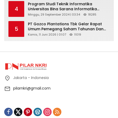
Program Studi Teknik Informatika
4
Universitas Bina Sarana Informatika
Selenggarakan Pelatihan Pemanfaatan
Minggu, 29 September 2024 | 03:34
18285
Aplikasi Tiktok Shop Sebagai Media
Pemasaran Pada Forum UMKM
PT Gozco Plantations Tbk Gelar Rapat
5
Bojongbaru Kecamatan Bojong Gede
Umum Pemegang Saham Tahunan Dan
Paparan Publik 2026 Di Jakarta
Kamis, 11 Juni 2026 | 01:07
11019
Jakarta - Indonesia
pilarnkri@gmail.com