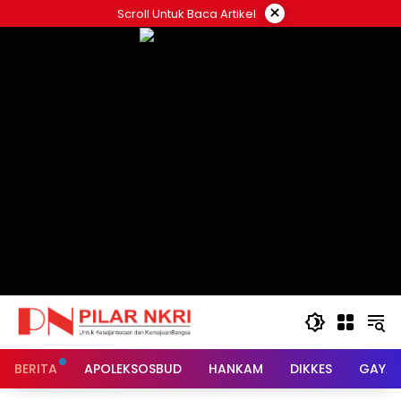
Langsung
×
Scroll Untuk Baca Artikel
ke
konten
BERITA
APOLEKSOSBUD
HANKAM
DIKKES
GAYA 