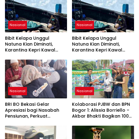
Nasional
Nasional
Bibit Kelapa Unggul
Bibit Kelapa Unggul
Natuna Kian Diminati,
Natuna Kian Diminati,
Karantina Kepri Kawal
Karantina Kepri Kawal
Pengiriman 80.000 Butir ke
Pengiriman 80.000 Butir ke
Bintan
Bintan
Nasional
Nasional
BRI BO Bekasi Gelar
Kolaborasi PJBW dan BPN
Apresiasi bagi Nasabah
Bogor 1: Alissia Borriello –
Pensiunan, Perkuat
Akbar Bhakti Bagikan 100
Layanan Berkelanjutan
Nasi Boks ke Warga
Cibinong