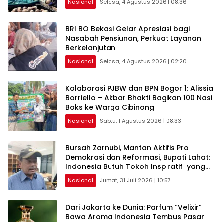
Nasional
Selasa, 4 Agustus 2026 | 08:36
BRI BO Bekasi Gelar Apresiasi bagi
Nasabah Pensiunan, Perkuat Layanan
Berkelanjutan
Nasional
Selasa, 4 Agustus 2026 | 02:20
Kolaborasi PJBW dan BPN Bogor 1: Alissia
Borriello – Akbar Bhakti Bagikan 100 Nasi
Boks ke Warga Cibinong
Nasional
Sabtu, 1 Agustus 2026 | 08:33
Bursah Zarnubi, Mantan Aktifis Pro
Demokrasi dan Reformasi, Bupati Lahat:
Indonesia Butuh Tokoh Inspiratif yang
Konsisten Memperjuangkan Demokrasi,
Nasional
Jumat, 31 Juli 2026 | 10:57
Keadilan, dan Nilai-nilai Kemanusiaan
melalui Gerakan Sosial maupun Karya
Sastra.
Dari Jakarta ke Dunia: Parfum “Velixir”
Bawa Aroma Indonesia Tembus Pasar