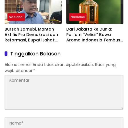
Nasional
Nasional
Bursah Zarnubi, Mantan
Dari Jakarta ke Dunia:
Aktifis Pro Demokrasi dan
Parfum “Velixir” Bawa
Reformasi, Bupati Lahat:
Aroma Indonesia Tembus
Indonesia Butuh Tokoh
Pasar AS, Inggris, Malaysia
Inspiratif yang Konsisten
Tinggalkan Balasan
Memperjuangkan
Demokrasi, Keadilan, dan
Alamat email Anda tidak akan dipublikasikan.
Ruas yang
Nilai-nilai Kemanusiaan
wajib ditandai
*
melalui Gerakan Sosial
maupun Karya Sastra.