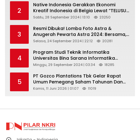
Native Indonesia Gerakkan Ekonomi
2
Kreatif Indonesia di Belgia Lewat “TELUSUR
Kain Indonesia”
Sabtu, 28 September 2024 | 13:10
23250
Resmi Dibuka! Lomba Foto Astra &
3
Anugerah Pewarta Astra 2024: Bersama,
Berkarya, Berkelanjutan
Selasa, 24 September 2024 | 22:12
20281
Program Studi Teknik Informatika
4
Universitas Bina Sarana Informatika
Selenggarakan Pelatihan Pemanfaatan
Minggu, 29 September 2024 | 03:34
18285
Aplikasi Tiktok Shop Sebagai Media
Pemasaran Pada Forum UMKM
PT Gozco Plantations Tbk Gelar Rapat
5
Bojongbaru Kecamatan Bojong Gede
Umum Pemegang Saham Tahunan Dan
Paparan Publik 2026 Di Jakarta
Kamis, 11 Juni 2026 | 01:07
11019
Jakarta - Indonesia