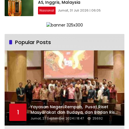
AS, Inggris, Malaysia
Nasional
Jumat, 31 Juli 2026 | 06:05
Popular Posts
Yayasan Negeri Rempah, Pusat Riset
1
Masyarakat dan Budaya, dan Badan Riset
dan Inovasi Nasional ( BRIN ) Sukses
Jumat, 27 September 2024 | 18:47
25692
Gelar International Forum on Spice
Routes (IFSR) 2024