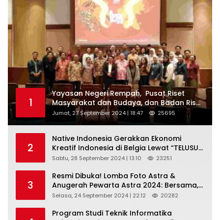
Yayasan Negeri Rempah, Pusat Riset
1
Masyarakat dan Budaya, dan Badan Riset
dan Inovasi Nasional ( BRIN ) Sukses
Jumat, 27 September 2024 | 18:47
25695
Gelar International Forum on Spice
Routes (IFSR) 2024
Native Indonesia Gerakkan Ekonomi
2
Kreatif Indonesia di Belgia Lewat “TELUSUR
Kain Indonesia”
Sabtu, 28 September 2024 | 13:10
23251
Resmi Dibuka! Lomba Foto Astra &
3
Anugerah Pewarta Astra 2024: Bersama,
Berkarya, Berkelanjutan
Selasa, 24 September 2024 | 22:12
20282
Program Studi Teknik Informatika