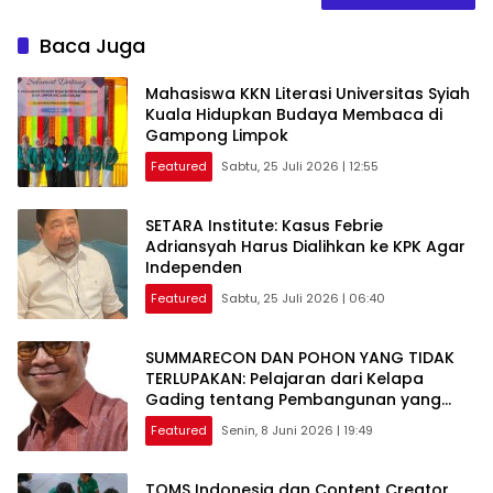
Baca Juga
Mahasiswa KKN Literasi Universitas Syiah
Kuala Hidupkan Budaya Membaca di
Gampong Limpok
Featured
Sabtu, 25 Juli 2026 | 12:55
SETARA Institute: Kasus Febrie
Adriansyah Harus Dialihkan ke KPK Agar
Independen
Featured
Sabtu, 25 Juli 2026 | 06:40
SUMMARECON DAN POHON YANG TIDAK
TERLUPAKAN: Pelajaran dari Kelapa
Gading tentang Pembangunan yang
Berakar Sejarah
Featured
Senin, 8 Juni 2026 | 19:49
TOMS Indonesia dan Content Creator