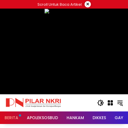
Langsung
×
Scroll Untuk Baca Artikel
ke
konten
BERITA
APOLEKSOSBUD
HANKAM
DIKKES
GAYA 