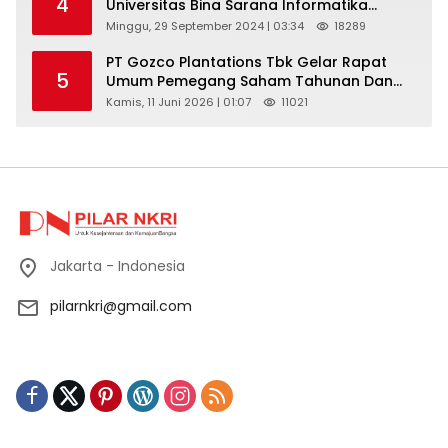
4
Universitas Bina Sarana Informatika
Selenggarakan Pelatihan Pemanfaatan
Minggu, 29 September 2024 | 03:34
18289
Aplikasi Tiktok Shop Sebagai Media
Pemasaran Pada Forum UMKM
PT Gozco Plantations Tbk Gelar Rapat
5
Bojongbaru Kecamatan Bojong Gede
Umum Pemegang Saham Tahunan Dan
Paparan Publik 2026 Di Jakarta
Kamis, 11 Juni 2026 | 01:07
11021
Jakarta - Indonesia
pilarnkri@gmail.com