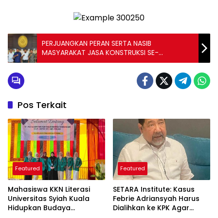
PERJUANGKAN PERAN SERTA NASIB
MASYARAKAT JASA KONSTRUKSI SE-
INDONESIA: 16 KETUA LPJK PROVINSI SEPAKAT
AJUKAN UJI MATERI KE MAHKAMAH AGUNG
Pos Terkait
Featured
Featured
Mahasiswa KKN Literasi
SETARA Institute: Kasus
Universitas Syiah Kuala
Febrie Adriansyah Harus
Hidupkan Budaya
Dialihkan ke KPK Agar
Membaca di Gampong
Independen