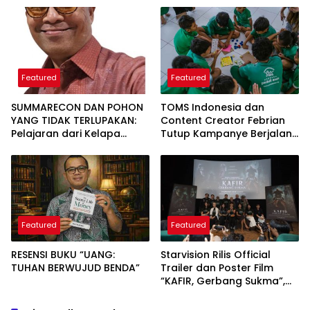
Limpok
Featured
Featured
SUMMARECON DAN POHON
TOMS Indonesia dan
YANG TIDAK TERLUPAKAN:
Content Creator Febrian
Pelajaran dari Kelapa
Tutup Kampanye Berjalan
Gading tentang
Sambil Berbagi dengan
Pembangunan yang
Donasi Nyata
Berakar Sejarah
Featured
Featured
RESENSI BUKU “UANG:
Starvision Rilis Official
TUHAN BERWUJUD BENDA”
Trailer dan Poster Film
“KAFIR, Gerbang Sukma”,
Tayang di Bioskop 29
Januari 2026