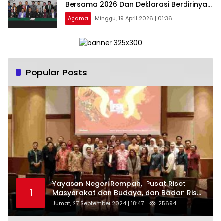
Bersama 2026 Dan Deklarasi Berdirinya
Persaudaraan Warga Gereja Sumatera
Agama
Minggu, 19 April 2026 | 01:36
Utara (PWGSU)
Popular Posts
Yayasan Negeri Rempah, Pusat Riset
1
Masyarakat dan Budaya, dan Badan Riset
dan Inovasi Nasional ( BRIN ) Sukses
Jumat, 27 September 2024 | 18:47
25694
Gelar International Forum on Spice
Routes (IFSR) 2024