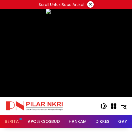
Langsung
×
Scroll Untuk Baca Artikel
ke
konten
BERITA
APOLEKSOSBUD
HANKAM
DIKKES
GAYA 