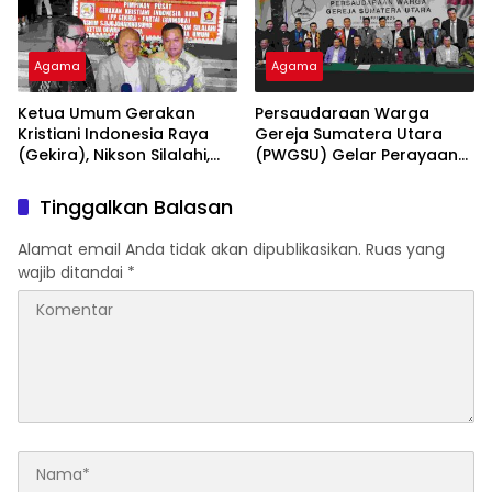
Agama
Agama
Ketua Umum Gerakan
Persaudaraan Warga
Kristiani Indonesia Raya
Gereja Sumatera Utara
(Gekira), Nikson Silalahi,
(PWGSU) Gelar Perayaan
Mendukung Penuh Atas
Paskah Bersama 2026 Dan
Berdirinya PWGSU
Deklarasi Berdirinya
Tinggalkan Balasan
Persaudaraan Warga
Gereja Sumatera Utara
Alamat email Anda tidak akan dipublikasikan.
Ruas yang
(PWGSU)
wajib ditandai
*