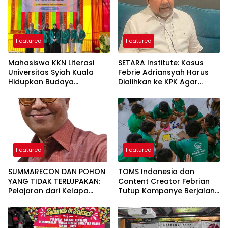
Featured
Featured
Mahasiswa KKN Literasi
SETARA Institute: Kasus
Universitas Syiah Kuala
Febrie Adriansyah Harus
Hidupkan Budaya
Dialihkan ke KPK Agar
Membaca di Gampong
Independen
Limpok
Featured
Featured
SUMMARECON DAN POHON
TOMS Indonesia dan
YANG TIDAK TERLUPAKAN:
Content Creator Febrian
Pelajaran dari Kelapa
Tutup Kampanye Berjalan
Gading tentang
Sambil Berbagi dengan
Pembangunan yang
Donasi Nyata
Berakar Sejarah