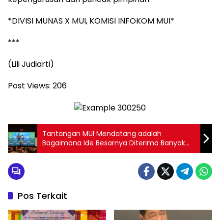
*DIVISI MUNAS X MUI, KOMISI INFOKOM MUI*
***
(Lili Judiarti)
Post Views:
206
Tantangan MUI Mendatang adalah
Bagaimana Ide Besarnya Diterima Banyak
Pihak
Pos Terkait