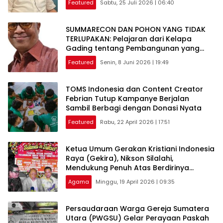
Featured
Sabtu, 25 Juli 2026 | 06:40
SUMMARECON DAN POHON YANG TIDAK
TERLUPAKAN: Pelajaran dari Kelapa
Gading tentang Pembangunan yang
Berakar Sejarah
Featured
Senin, 8 Juni 2026 | 19:49
TOMS Indonesia dan Content Creator
Febrian Tutup Kampanye Berjalan
Sambil Berbagi dengan Donasi Nyata
Featured
Rabu, 22 April 2026 | 17:51
Ketua Umum Gerakan Kristiani Indonesia
Raya (Gekira), Nikson Silalahi,
Mendukung Penuh Atas Berdirinya
PWGSU
Agama
Minggu, 19 April 2026 | 09:35
Persaudaraan Warga Gereja Sumatera
Utara (PWGSU) Gelar Perayaan Paskah