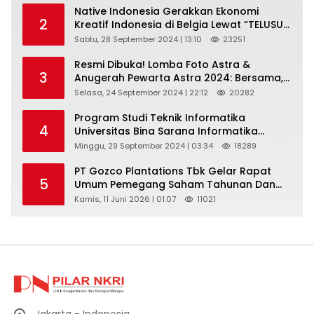
Native Indonesia Gerakkan Ekonomi
2
Kreatif Indonesia di Belgia Lewat “TELUSUR
Kain Indonesia”
Sabtu, 28 September 2024 | 13:10
23251
Resmi Dibuka! Lomba Foto Astra &
3
Anugerah Pewarta Astra 2024: Bersama,
Berkarya, Berkelanjutan
Selasa, 24 September 2024 | 22:12
20282
Program Studi Teknik Informatika
4
Universitas Bina Sarana Informatika
Selenggarakan Pelatihan Pemanfaatan
Minggu, 29 September 2024 | 03:34
18289
Aplikasi Tiktok Shop Sebagai Media
Pemasaran Pada Forum UMKM
PT Gozco Plantations Tbk Gelar Rapat
5
Bojongbaru Kecamatan Bojong Gede
Umum Pemegang Saham Tahunan Dan
Paparan Publik 2026 Di Jakarta
Kamis, 11 Juni 2026 | 01:07
11021
Jakarta - Indonesia