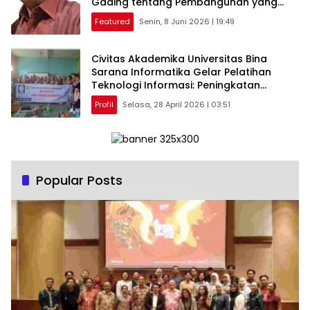
Gading tentang Pembangunan yang
Berakar Sejarah
Featured
Senin, 8 Juni 2026 | 19:49
Civitas Akademika Universitas Bina
Sarana Informatika Gelar Pelatihan
Teknologi Informasi: Peningkatan
Keterampilan Literasi Digital Melalui
Profil
Selasa, 28 April 2026 | 03:51
Pemanfaatan Artificial Intelligence pada
RA Nurul Amin.
Popular Posts