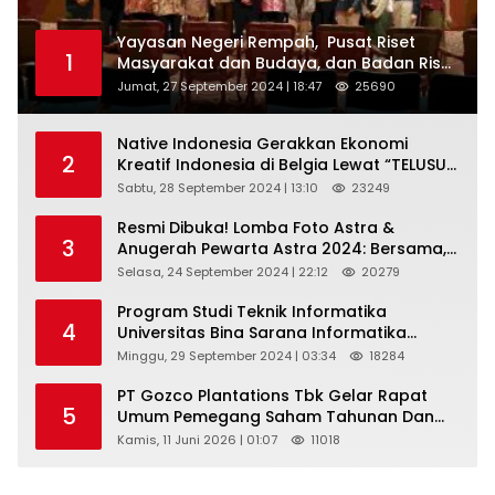
Yayasan Negeri Rempah, Pusat Riset
1
Masyarakat dan Budaya, dan Badan Riset
dan Inovasi Nasional ( BRIN ) Sukses
Jumat, 27 September 2024 | 18:47
25690
Gelar International Forum on Spice
Routes (IFSR) 2024
Native Indonesia Gerakkan Ekonomi
2
Kreatif Indonesia di Belgia Lewat “TELUSUR
Kain Indonesia”
Sabtu, 28 September 2024 | 13:10
23249
Resmi Dibuka! Lomba Foto Astra &
3
Anugerah Pewarta Astra 2024: Bersama,
Berkarya, Berkelanjutan
Selasa, 24 September 2024 | 22:12
20279
Program Studi Teknik Informatika
4
Universitas Bina Sarana Informatika
Selenggarakan Pelatihan Pemanfaatan
Minggu, 29 September 2024 | 03:34
18284
Aplikasi Tiktok Shop Sebagai Media
Pemasaran Pada Forum UMKM
PT Gozco Plantations Tbk Gelar Rapat
5
Bojongbaru Kecamatan Bojong Gede
Umum Pemegang Saham Tahunan Dan
Paparan Publik 2026 Di Jakarta
Kamis, 11 Juni 2026 | 01:07
11018