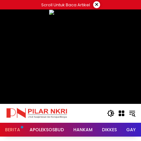
Langsung
×
Scroll Untuk Baca Artikel
ke
konten
BERITA
APOLEKSOSBUD
HANKAM
DIKKES
GAYA 