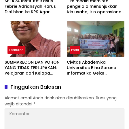
SETARA Institute: Kasus
Tim media meminta
Febrie Adriansyah Harus
pengelola menunjukkan
Dialihkan ke KPK Agar
izin usaha, izin operasional,
Independen
serta kepatuhan
perpajakan, namun hingga
kini belum ada penjelasan
resmi.
Featured
Profil
SUMMARECON DAN POHON
Civitas Akademika
YANG TIDAK TERLUPAKAN:
Universitas Bina Sarana
Pelajaran dari Kelapa
Informatika Gelar
Gading tentang
Pelatihan Teknologi
Pembangunan yang
Informasi: Peningkatan
Tinggalkan Balasan
Berakar Sejarah
Keterampilan Literasi
Digital Melalui
Alamat email Anda tidak akan dipublikasikan.
Ruas yang
Pemanfaatan Artificial
wajib ditandai
*
Intelligence pada RA Nurul
Amin.