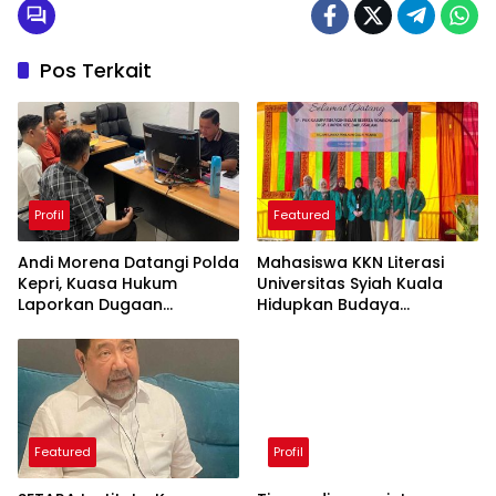
Pos Terkait
Profil
Featured
Andi Morena Datangi Polda
Mahasiswa KKN Literasi
Kepri, Kuasa Hukum
Universitas Syiah Kuala
Laporkan Dugaan
Hidupkan Budaya
Pencemaran Nama Baik
Membaca di Gampong
Limpok
Featured
Profil