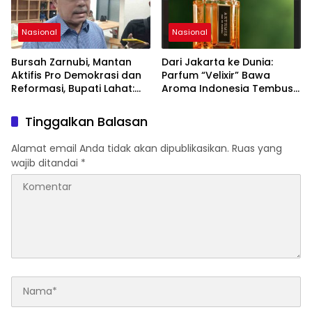
Nasional
Nasional
Bursah Zarnubi, Mantan
Dari Jakarta ke Dunia:
Aktifis Pro Demokrasi dan
Parfum “Velixir” Bawa
Reformasi, Bupati Lahat:
Aroma Indonesia Tembus
Indonesia Butuh Tokoh
Pasar AS, Inggris, Malaysia
Inspiratif yang Konsisten
Tinggalkan Balasan
Memperjuangkan
Demokrasi, Keadilan, dan
Alamat email Anda tidak akan dipublikasikan.
Ruas yang
Nilai-nilai Kemanusiaan
wajib ditandai
*
melalui Gerakan Sosial
maupun Karya Sastra.