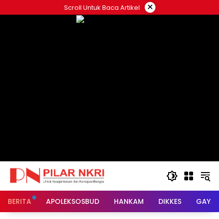
Langsung
×
Scroll Untuk Baca Artikel
ke
konten
BERITA
APOLEKSOSBUD
HANKAM
DIKKES
GAYA 