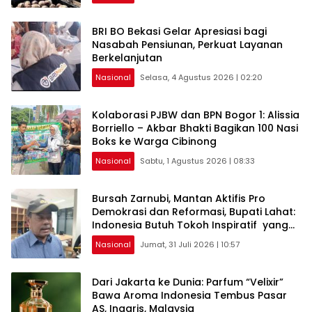
BRI BO Bekasi Gelar Apresiasi bagi
Nasabah Pensiunan, Perkuat Layanan
Berkelanjutan
Nasional
Selasa, 4 Agustus 2026 | 02:20
Kolaborasi PJBW dan BPN Bogor 1: Alissia
Borriello – Akbar Bhakti Bagikan 100 Nasi
Boks ke Warga Cibinong
Nasional
Sabtu, 1 Agustus 2026 | 08:33
Bursah Zarnubi, Mantan Aktifis Pro
Demokrasi dan Reformasi, Bupati Lahat:
Indonesia Butuh Tokoh Inspiratif yang
Konsisten Memperjuangkan Demokrasi,
Nasional
Jumat, 31 Juli 2026 | 10:57
Keadilan, dan Nilai-nilai Kemanusiaan
melalui Gerakan Sosial maupun Karya
Sastra.
Dari Jakarta ke Dunia: Parfum “Velixir”
Bawa Aroma Indonesia Tembus Pasar
AS, Inggris, Malaysia