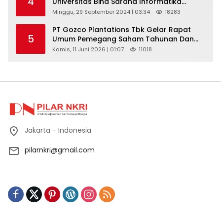
4
Universitas Bina Sarana Informatika
Selenggarakan Pelatihan Pemanfaatan
Minggu, 29 September 2024 | 03:34
18283
Aplikasi Tiktok Shop Sebagai Media
Pemasaran Pada Forum UMKM
PT Gozco Plantations Tbk Gelar Rapat
5
Bojongbaru Kecamatan Bojong Gede
Umum Pemegang Saham Tahunan Dan
Paparan Publik 2026 Di Jakarta
Kamis, 11 Juni 2026 | 01:07
11018
Jakarta - Indonesia
pilarnkri@gmail.com