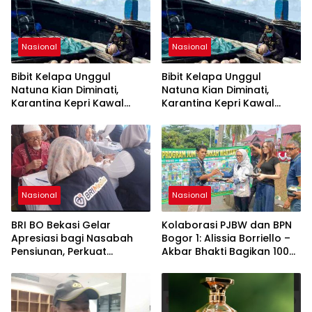
Nasional
Nasional
Bibit Kelapa Unggul
Bibit Kelapa Unggul
Natuna Kian Diminati,
Natuna Kian Diminati,
Karantina Kepri Kawal
Karantina Kepri Kawal
Pengiriman 80.000 Butir ke
Pengiriman 80.000 Butir ke
Bintan
Bintan
Nasional
Nasional
BRI BO Bekasi Gelar
Kolaborasi PJBW dan BPN
Apresiasi bagi Nasabah
Bogor 1: Alissia Borriello –
Pensiunan, Perkuat
Akbar Bhakti Bagikan 100
Layanan Berkelanjutan
Nasi Boks ke Warga
Cibinong