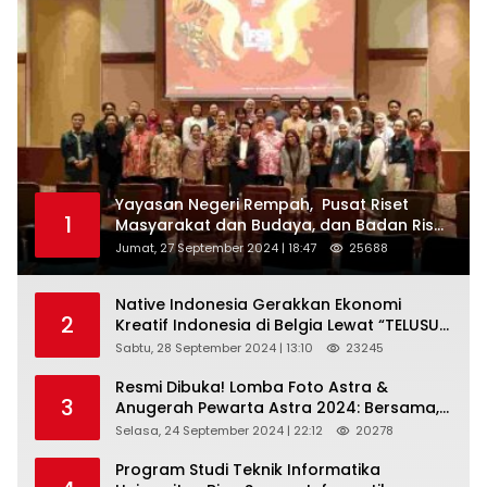
Yayasan Negeri Rempah, Pusat Riset
1
Masyarakat dan Budaya, dan Badan Riset
dan Inovasi Nasional ( BRIN ) Sukses
Jumat, 27 September 2024 | 18:47
25688
Gelar International Forum on Spice
Routes (IFSR) 2024
Native Indonesia Gerakkan Ekonomi
2
Kreatif Indonesia di Belgia Lewat “TELUSUR
Kain Indonesia”
Sabtu, 28 September 2024 | 13:10
23245
Resmi Dibuka! Lomba Foto Astra &
3
Anugerah Pewarta Astra 2024: Bersama,
Berkarya, Berkelanjutan
Selasa, 24 September 2024 | 22:12
20278
Program Studi Teknik Informatika