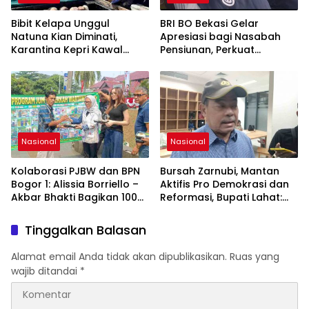
Memberikan Kontribusi
bagi Pembangunan
Bibit Kelapa Unggul
BRI BO Bekasi Gelar
Nasional.
Natuna Kian Diminati,
Apresiasi bagi Nasabah
Karantina Kepri Kawal
Pensiunan, Perkuat
Pengiriman 80.000 Butir ke
Layanan Berkelanjutan
Bintan
Nasional
Nasional
Kolaborasi PJBW dan BPN
Bursah Zarnubi, Mantan
Bogor 1: Alissia Borriello –
Aktifis Pro Demokrasi dan
Akbar Bhakti Bagikan 100
Reformasi, Bupati Lahat:
Nasi Boks ke Warga
Indonesia Butuh Tokoh
Cibinong
Inspiratif yang Konsisten
Tinggalkan Balasan
Memperjuangkan
Demokrasi, Keadilan, dan
Alamat email Anda tidak akan dipublikasikan.
Ruas yang
Nilai-nilai Kemanusiaan
wajib ditandai
*
melalui Gerakan Sosial
maupun Karya Sastra.