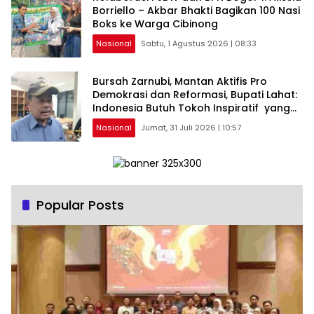
Borriello – Akbar Bhakti Bagikan 100 Nasi
Boks ke Warga Cibinong
Nasional
Sabtu, 1 Agustus 2026 | 08:33
Bursah Zarnubi, Mantan Aktifis Pro
Demokrasi dan Reformasi, Bupati Lahat:
Indonesia Butuh Tokoh Inspiratif yang
Konsisten Memperjuangkan Demokrasi,
Nasional
Jumat, 31 Juli 2026 | 10:57
Keadilan, dan Nilai-nilai Kemanusiaan
melalui Gerakan Sosial maupun Karya
Sastra.
Popular Posts