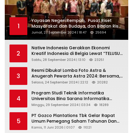
Yayasan Negeri Rempah, Pusat Riset
1
Masyarakat dan Budaya, dan Badan Riset
dan Inovasi Nasional ( BRIN ) Sukses
Jumat, 27 September 2024 | 18:47
25694
Gelar International Forum on Spice
Routes (IFSR) 2024
Native Indonesia Gerakkan Ekonomi
2
Kreatif Indonesia di Belgia Lewat “TELUSUR
Kain Indonesia”
Sabtu, 28 September 2024 | 13:10
23251
Resmi Dibuka! Lomba Foto Astra &
3
Anugerah Pewarta Astra 2024: Bersama,
Berkarya, Berkelanjutan
Selasa, 24 September 2024 | 22:12
20282
Program Studi Teknik Informatika
4
Universitas Bina Sarana Informatika
Selenggarakan Pelatihan Pemanfaatan
Minggu, 29 September 2024 | 03:34
18289
Aplikasi Tiktok Shop Sebagai Media
Pemasaran Pada Forum UMKM
PT Gozco Plantations Tbk Gelar Rapat
5
Bojongbaru Kecamatan Bojong Gede
Umum Pemegang Saham Tahunan Dan
Paparan Publik 2026 Di Jakarta
Kamis, 11 Juni 2026 | 01:07
11021