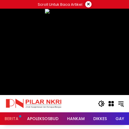
Langsung
×
Scroll Untuk Baca Artikel
ke
konten
BERITA
APOLEKSOSBUD
HANKAM
DIKKES
GAYA 