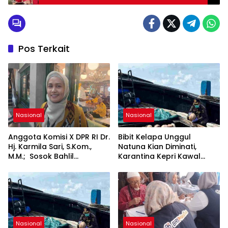
Bareng Warga Kelapa Gading Bahas
Kesejahteraan dan Pendidikan Anak
Pos Terkait
Nasional
Nasional
Anggota Komisi X DPR RI Dr.
Bibit Kelapa Unggul
Hj. Karmila Sari, S.Kom.,
Natuna Kian Diminati,
M.M.; Sosok Bahlil
Karantina Kepri Kawal
Lahadalia bisa Menjadi
Pengiriman 80.000 Butir ke
Sumber Inspirasi bagi
Bintan
Generasi Muda, Pelaku
Usaha, Pemerintah,
maupun Pemangku
Kepentingan lainnya untuk
bersama-sama
Nasional
Nasional