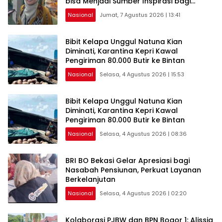
bisa Menjadi Sumber Inspirasi bagi
Generasi Muda, Pelaku Usaha,
Nasional
Jumat, 7 Agustus 2026 | 13:41
Pemerintah, maupun Pemangku
Kepentingan lainnya untuk bersama-
sama Memberikan Kontribusi bagi
Bibit Kelapa Unggul Natuna Kian
Pembangunan Nasional.
Diminati, Karantina Kepri Kawal
Pengiriman 80.000 Butir ke Bintan
Nasional
Selasa, 4 Agustus 2026 | 15:53
Bibit Kelapa Unggul Natuna Kian
Diminati, Karantina Kepri Kawal
Pengiriman 80.000 Butir ke Bintan
Nasional
Selasa, 4 Agustus 2026 | 08:36
BRI BO Bekasi Gelar Apresiasi bagi
Nasabah Pensiunan, Perkuat Layanan
Berkelanjutan
Nasional
Selasa, 4 Agustus 2026 | 02:20
Kolaborasi PJBW dan BPN Bogor 1: Alissia