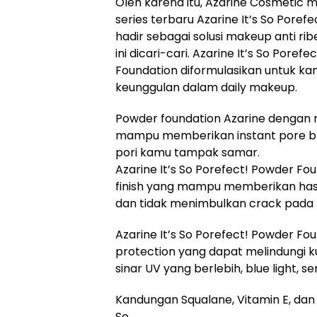
Oleh karena itu, Azarine Cosmetic
series terbaru Azarine It’s So Poref
hadir sebagai solusi makeup anti r
ini dicari-cari. Azarine It’s So Poref
Foundation diformulasikan untuk ka
keunggulan dalam daily makeup.
Powder foundation Azarine dengan m
mampu memberikan instant pore blur
pori kamu tampak samar.
Azarine It’s So Porefect! Powder Fo
finish yang mampu memberikan hasil
dan tidak menimbulkan crack pada k
Azarine It’s So Porefect! Powder Fo
protection yang dapat melindungi k
sinar UV yang berlebih, blue light, ser
Kandungan Squalane, Vitamin E, dan 
So