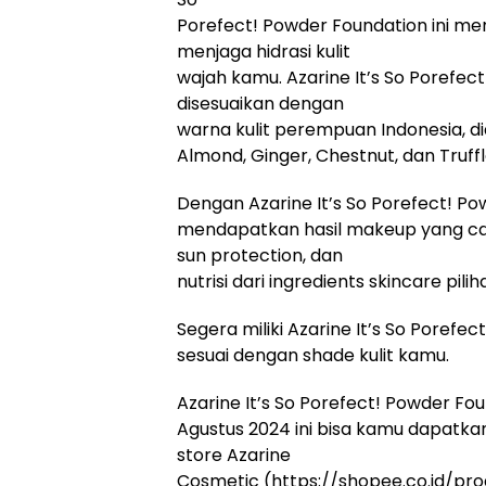
Porefect! Powder Foundation ini men
menjaga hidrasi kulit
wajah kamu. Azarine It’s So Porefec
disesuaikan dengan
warna kulit perempuan Indonesia, d
Almond, Ginger, Chestnut, dan Truffl
Dengan Azarine It’s So Porefect! P
mendapatkan hasil makeup yang cant
sun protection, dan
nutrisi dari ingredients skincare pilih
Segera miliki Azarine It’s So Porefe
sesuai dengan shade kulit kamu.
Azarine It’s So Porefect! Powder Fou
Agustus 2024 ini bisa kamu dapatkan 
store Azarine
Cosmetic (https://shopee.co.id/p