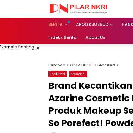
Langsung
ke
konten
BERITA
APOLEKSOSBUD
HAN
Indeks Berita
About Us
×
Beranda
GAYA HIDUP
Featured
Featured
Nasional
Brand Kecantikan 
Azarine Cosmetic
Produk Makeup Ser
So Porefect! Powd