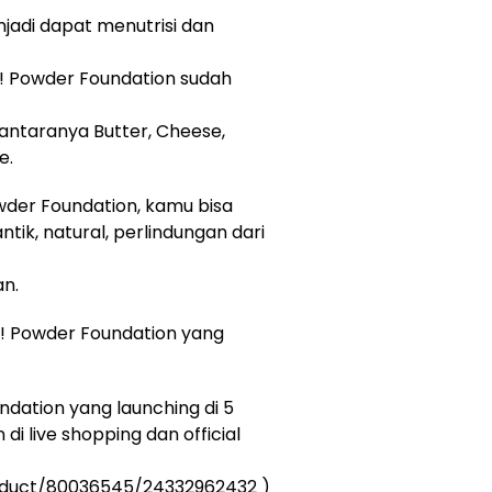
jadi dapat menutrisi dan
t! Powder Foundation sudah
iantaranya Butter, Cheese,
e.
owder Foundation, kamu bisa
ik, natural, perlindungan dari
an.
ct! Powder Foundation yang
ndation yang launching di 5
di live shopping dan official
roduct/80036545/24332962432 )