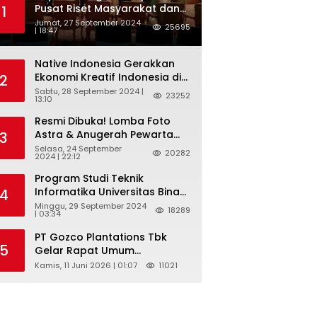
Pusat Riset Masyarakat dan
1
Budaya, dan Badan Riset dan
Jumat, 27 September 2024
25695
| 18:47
Inovasi Nasional ( BRIN )
Sukses Gelar International
Forum on Spice Routes (IFSR)
Native Indonesia Gerakkan
2024
Ekonomi Kreatif Indonesia di
2
Belgia Lewat “TELUSUR Kain
Sabtu, 28 September 2024 |
23252
13:10
Indonesia”
Resmi Dibuka! Lomba Foto
Astra & Anugerah Pewarta
3
Astra 2024: Bersama,
Selasa, 24 September
20282
2024 | 22:12
Berkarya, Berkelanjutan
Program Studi Teknik
Informatika Universitas Bina
4
Sarana Informatika
Minggu, 29 September 2024
18289
| 03:34
Selenggarakan Pelatihan
Pemanfaatan Aplikasi Tiktok
PT Gozco Plantations Tbk
Shop Sebagai Media
5
Gelar Rapat Umum
Pemasaran Pada Forum
Pemegang Saham Tahunan
Kamis, 11 Juni 2026 | 01:07
11021
UMKM Bojongbaru
Dan Paparan Publik 2026 Di
Kecamatan Bojong Gede
Jakarta