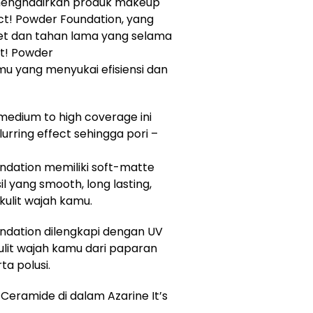
 menghadirkan produk makeup
ect! Powder Foundation, yang
ibet dan tahan lama yang selama
ect! Powder
mu yang menyukai efisiensi dan
edium to high coverage ini
ring effect sehingga pori –
undation memiliki soft-matte
 yang smooth, long lasting,
ulit wajah kamu.
undation dilengkapi dengan UV
ulit wajah kamu dari paparan
ta polusi.
Ceramide di dalam Azarine It’s