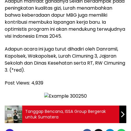
Adapun manfaat gandanya Selain berdampak pada
peningkatan kualitas gizi, Lurah menambahkan
bahwa keberadaan dapur MBG juga memiliki
kontribusi membuka lapangan kerja baru. Ia
optimistis program ini akan mendukung terwujudnya
visi Indonesia Emas 2045.
Adapun acara ini juga turut dihadiri oleh Danramil,
Kapolsek, Wakapolsek, Lurah Cimuning 3, Jajaran
Sekolah dan Dinas Kesehatan serta RT, RW Cimuning
3. (*red).
Post Views:
4,939
Tanggap Bencana, ISSA Group Bergerak
untuk Sumatera