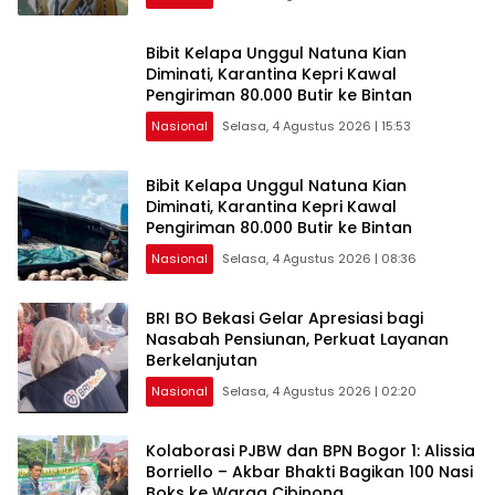
Pemerintah, maupun Pemangku
Kepentingan lainnya untuk bersama-
sama Memberikan Kontribusi bagi
Bibit Kelapa Unggul Natuna Kian
Pembangunan Nasional.
Diminati, Karantina Kepri Kawal
Pengiriman 80.000 Butir ke Bintan
Nasional
Selasa, 4 Agustus 2026 | 15:53
Bibit Kelapa Unggul Natuna Kian
Diminati, Karantina Kepri Kawal
Pengiriman 80.000 Butir ke Bintan
Nasional
Selasa, 4 Agustus 2026 | 08:36
BRI BO Bekasi Gelar Apresiasi bagi
Nasabah Pensiunan, Perkuat Layanan
Berkelanjutan
Nasional
Selasa, 4 Agustus 2026 | 02:20
Kolaborasi PJBW dan BPN Bogor 1: Alissia
Borriello – Akbar Bhakti Bagikan 100 Nasi
Boks ke Warga Cibinong