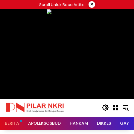
Langsung
×
Scroll Untuk Baca Artikel
ke
konten
BERITA
APOLEKSOSBUD
HANKAM
DIKKES
GAYA 