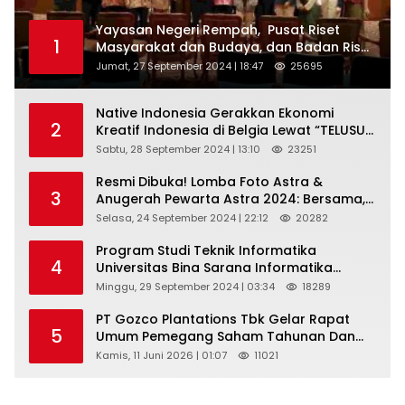
Yayasan Negeri Rempah, Pusat Riset
1
Masyarakat dan Budaya, dan Badan Riset
dan Inovasi Nasional ( BRIN ) Sukses
Jumat, 27 September 2024 | 18:47
25695
Gelar International Forum on Spice
Routes (IFSR) 2024
Native Indonesia Gerakkan Ekonomi
2
Kreatif Indonesia di Belgia Lewat “TELUSUR
Kain Indonesia”
Sabtu, 28 September 2024 | 13:10
23251
Resmi Dibuka! Lomba Foto Astra &
3
Anugerah Pewarta Astra 2024: Bersama,
Berkarya, Berkelanjutan
Selasa, 24 September 2024 | 22:12
20282
Program Studi Teknik Informatika
4
Universitas Bina Sarana Informatika
Selenggarakan Pelatihan Pemanfaatan
Minggu, 29 September 2024 | 03:34
18289
Aplikasi Tiktok Shop Sebagai Media
Pemasaran Pada Forum UMKM
PT Gozco Plantations Tbk Gelar Rapat
5
Bojongbaru Kecamatan Bojong Gede
Umum Pemegang Saham Tahunan Dan
Paparan Publik 2026 Di Jakarta
Kamis, 11 Juni 2026 | 01:07
11021