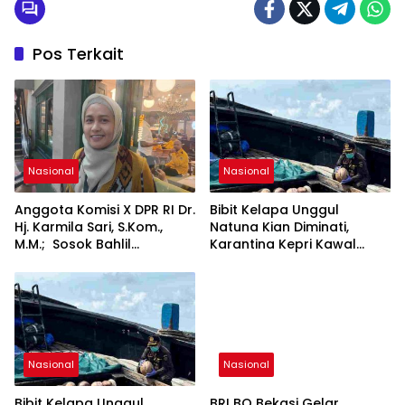
Pos Terkait
Nasional
Nasional
Anggota Komisi X DPR RI Dr.
Bibit Kelapa Unggul
Hj. Karmila Sari, S.Kom.,
Natuna Kian Diminati,
M.M.; Sosok Bahlil
Karantina Kepri Kawal
Lahadalia bisa Menjadi
Pengiriman 80.000 Butir ke
Sumber Inspirasi bagi
Bintan
Generasi Muda, Pelaku
Usaha, Pemerintah,
maupun Pemangku
Kepentingan lainnya untuk
bersama-sama
Nasional
Nasional
Memberikan Kontribusi
bagi Pembangunan
Bibit Kelapa Unggul
BRI BO Bekasi Gelar