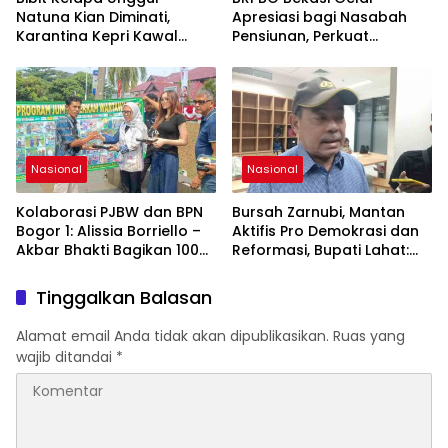
Nasional.
Natuna Kian Diminati,
Apresiasi bagi Nasabah
Karantina Kepri Kawal
Pensiunan, Perkuat
Pengiriman 80.000 Butir ke
Layanan Berkelanjutan
Bintan
Nasional
Nasional
Kolaborasi PJBW dan BPN
Bursah Zarnubi, Mantan
Bogor 1: Alissia Borriello –
Aktifis Pro Demokrasi dan
Akbar Bhakti Bagikan 100
Reformasi, Bupati Lahat:
Nasi Boks ke Warga
Indonesia Butuh Tokoh
Cibinong
Inspiratif yang Konsisten
Tinggalkan Balasan
Memperjuangkan
Demokrasi, Keadilan, dan
Alamat email Anda tidak akan dipublikasikan.
Ruas yang
Nilai-nilai Kemanusiaan
wajib ditandai
*
melalui Gerakan Sosial
maupun Karya Sastra.