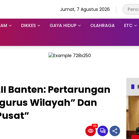
Jumat, 7 Agustus 2026
KAM
DIKKES
GAYA HIDUP
OLAHRAGA
ETC
LII Banten: Pertarungan
gurus Wilayah” Dan
Pusat”
182