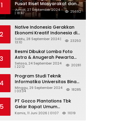
Pusat Riset Masyarakat dan
1
Budaya, dan Badan Riset dan
Jumat, 27 September 2024
25692
| 18:47
Inovasi Nasional ( BRIN )
Sukses Gelar International
Forum on Spice Routes (IFSR)
Native Indonesia Gerakkan
2024
Ekonomi Kreatif Indonesia di
2
Belgia Lewat “TELUSUR Kain
Sabtu, 28 September 2024 |
23250
13:10
Indonesia”
Resmi Dibuka! Lomba Foto
Astra & Anugerah Pewarta
3
Astra 2024: Bersama,
Selasa, 24 September 2024
20281
| 22:12
Berkarya, Berkelanjutan
Program Studi Teknik
Informatika Universitas Bina
4
Sarana Informatika
Minggu, 29 September 2024
18285
| 03:34
Selenggarakan Pelatihan
Pemanfaatan Aplikasi Tiktok
PT Gozco Plantations Tbk
Shop Sebagai Media
5
Gelar Rapat Umum
Pemasaran Pada Forum
Pemegang Saham Tahunan
Kamis, 11 Juni 2026 | 01:07
11019
UMKM Bojongbaru
Dan Paparan Publik 2026 Di
Kecamatan Bojong Gede
Jakarta