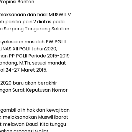
ropinsi Banten.
elaksanaan dan hasil MUSWIL V
h panitia poin.2 diatas pada
ra Serpong Tangerang Selatan.
yelesaian masalah PW PGLII
NAS XII PGLII tahun2020,
an PP PGLII Periode 2015-2019
andang, M.Th. sesuai mandat
al 24-27 Maret 2015.
-2020 baru akan berakhir
engan Surat Keputusan Nomor
gambil alih hak dan kewajiban
k melaksanakan Muswil ibarat
at melawan Daud. Kita tunggu
kan arogansi Goliat.