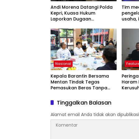
Andi Morena Datangi Polda
Tim me
Kepri, Kuasa Hukum
pengelo
Laporkan Dugaan
usaha, 
Pencemaran Nama Baik
serta 
perpaj
kini be
resmi.
Nasional
Featur
Kepala Barantin Bersama
Pering
Mentan Tindak Tegas
Haram 
Pemasukan Beras Tanpa
Kerusuh
Dokumen Karantina
Desak A
Dibong
Tinggalkan Balasan
Alamat email Anda tidak akan dipublikasi