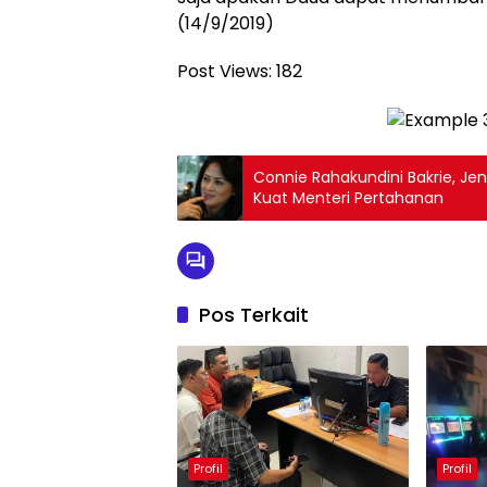
(14/9/2019)
Post Views:
182
Connie Rahakundini Bakrie, Je
Kuat Menteri Pertahanan
Pos Terkait
Profil
Profil