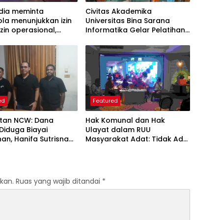
dia meminta
Civitas Akademika
la menunjukkan izin
Universitas Bina Sarana
izin operasional,
Informatika Gelar Pelatihan
kepatuhan
Teknologi Informasi:
akan, namun hingga
Peningkatan Keterampilan
lum ada penjelasan
Literasi Digital Melalui
Pemanfaatan Artificial
Intelligence pada RA Nurul
Amin.
ed
Featured
atan NCW: Dana
Hak Komunal dan Hak
Diduga Biayai
Ulayat dalam RUU
an, Hanifa Sutrisna
Masyarakat Adat: Tidak Ada
ktor Intelektual
Tandingan Sebagai
kar
Penyelamat Lingkungan
kan.
Ruas yang wajib ditandai
*