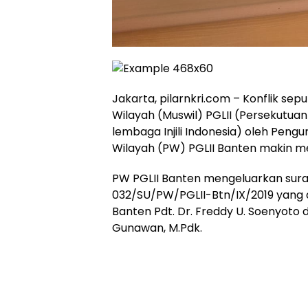
Jakarta, pilarnkri.com – Konflik s
Wilayah (Muswil) PGLII (Persekutu
lembaga Injili Indonesia) oleh Peng
Wilayah (PW) PGLII Banten makin 
PW PGLII Banten mengeluarkan sura
032/SU/PW/PGLII-Btn/IX/2019 yang 
Banten Pdt. Dr. Freddy U. Soenyoto 
Gunawan, M.Pdk.