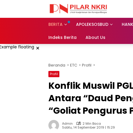
Langsung
ke
konten
BERITA
APOLEKSOSBUD
HAN
Indeks Berita
About Us
×
Beranda
ETC
Profil
Profil
Konflik Muswil PG
Antara “Daud Pen
“Goliat Pengurus 
Admin
2 Min Baca
Sabtu, 14 September 2019 | 15:29