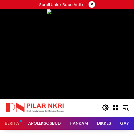
Langsung
×
Scroll Untuk Baca Artikel
ke
konten
BERITA
APOLEKSOSBUD
HANKAM
DIKKES
GAYA 