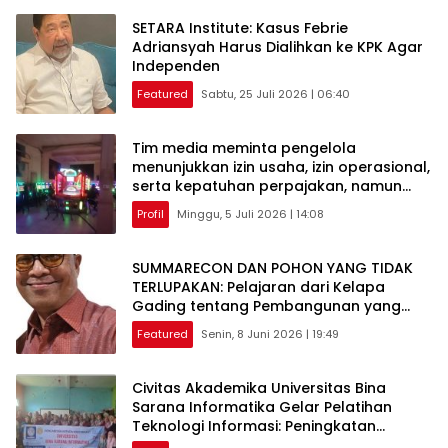
SETARA Institute: Kasus Febrie
Adriansyah Harus Dialihkan ke KPK Agar
Independen
Featured
Sabtu, 25 Juli 2026 | 06:40
Tim media meminta pengelola
menunjukkan izin usaha, izin operasional,
serta kepatuhan perpajakan, namun
hingga kini belum ada penjelasan resmi.
Profil
Minggu, 5 Juli 2026 | 14:08
SUMMARECON DAN POHON YANG TIDAK
TERLUPAKAN: Pelajaran dari Kelapa
Gading tentang Pembangunan yang
Berakar Sejarah
Featured
Senin, 8 Juni 2026 | 19:49
Civitas Akademika Universitas Bina
Sarana Informatika Gelar Pelatihan
Teknologi Informasi: Peningkatan
Keterampilan Literasi Digital Melalui