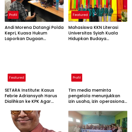
Profil
Featured
Andi Morena Datangi Polda
Mahasiswa KKN Literasi
Kepri, Kuasa Hukum
Universitas Syiah Kuala
Laporkan Dugaan
Hidupkan Budaya
Pencemaran Nama Baik
Membaca di Gampong
Limpok
Featured
Profil
SETARA Institute: Kasus
Tim media meminta
Febrie Adriansyah Harus
pengelola menunjukkan
Dialihkan ke KPK Agar
izin usaha, izin operasional,
Independen
serta kepatuhan
perpajakan, namun hingga
kini belum ada penjelasan
resmi.