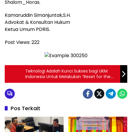
Shalom_Horas.
Kamaruddin Simanjuntak,S.H.
Advokat & Konsultan Hukum
Ketua Umum PDRIS.
Post Views:
222
Teknologi Adalah Kunci Sukses bagi UKM
Indonesia Untuk Melakukan “Reset for the
Rebound” Di Era Pasca Covid-19
Pos Terkait