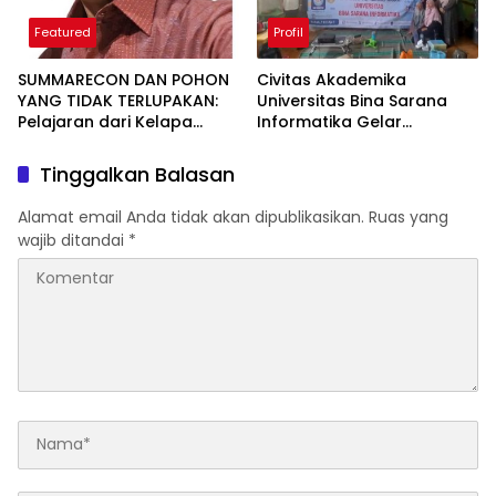
Featured
Profil
SUMMARECON DAN POHON
Civitas Akademika
YANG TIDAK TERLUPAKAN:
Universitas Bina Sarana
Pelajaran dari Kelapa
Informatika Gelar
Gading tentang
Pelatihan Teknologi
Pembangunan yang
Informasi: Peningkatan
Tinggalkan Balasan
Berakar Sejarah
Keterampilan Literasi
Digital Melalui
Alamat email Anda tidak akan dipublikasikan.
Ruas yang
Pemanfaatan Artificial
wajib ditandai
*
Intelligence pada RA Nurul
Amin.