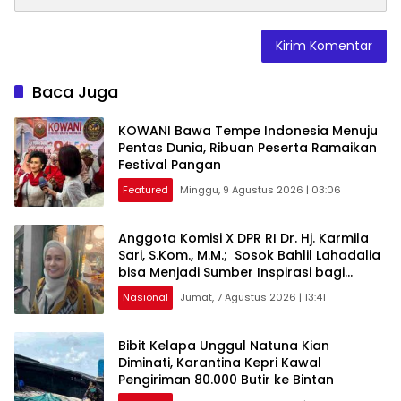
Baca Juga
KOWANI Bawa Tempe Indonesia Menuju
Pentas Dunia, Ribuan Peserta Ramaikan
Festival Pangan
Featured
Minggu, 9 Agustus 2026 | 03:06
Anggota Komisi X DPR RI Dr. Hj. Karmila
Sari, S.Kom., M.M.; Sosok Bahlil Lahadalia
bisa Menjadi Sumber Inspirasi bagi
Generasi Muda, Pelaku Usaha,
Nasional
Jumat, 7 Agustus 2026 | 13:41
Pemerintah, maupun Pemangku
Kepentingan lainnya untuk bersama-
sama Memberikan Kontribusi bagi
Bibit Kelapa Unggul Natuna Kian
Pembangunan Nasional.
Diminati, Karantina Kepri Kawal
Pengiriman 80.000 Butir ke Bintan