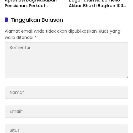
Apresiasi bagi Nasabah
Bogor 1: Alissia Borriello –
Pensiunan, Perkuat
Akbar Bhakti Bagikan 100
Layanan Berkelanjutan
Nasi Boks ke Warga
Cibinong
Tinggalkan Balasan
Alamat email Anda tidak akan dipublikasikan.
Ruas yang
wajib ditandai
*