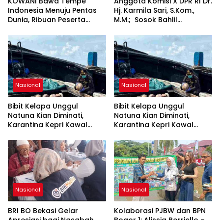
KOWANI Bawa Tempe
Anggota Komisi X DPR RI Dr.
Indonesia Menuju Pentas
Hj. Karmila Sari, S.Kom.,
Dunia, Ribuan Peserta
M.M.; Sosok Bahlil
Ramaikan Festival Pangan
Lahadalia bisa Menjadi
Sumber Inspirasi bagi
Generasi Muda, Pelaku
Usaha, Pemerintah,
maupun Pemangku
Kepentingan lainnya untuk
bersama-sama
Nasional
Nasional
Memberikan Kontribusi
bagi Pembangunan
Bibit Kelapa Unggul
Bibit Kelapa Unggul
Nasional.
Natuna Kian Diminati,
Natuna Kian Diminati,
Karantina Kepri Kawal
Karantina Kepri Kawal
Pengiriman 80.000 Butir ke
Pengiriman 80.000 Butir ke
Bintan
Bintan
Nasional
Nasional
BRI BO Bekasi Gelar
Kolaborasi PJBW dan BPN