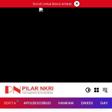
Langsung
×
Scroll Untuk Baca Artikel
ke
konten
BERITA
APOLEKSOSBUD
HANKAM
DIKKES
GAYA 