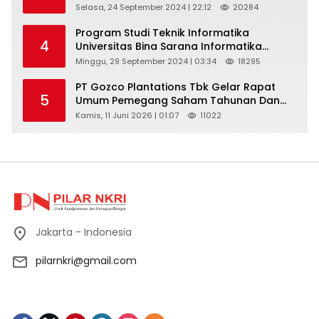
Berkarya, Berkelanjutan
Selasa, 24 September 2024 | 22:12
20284
Program Studi Teknik Informatika
4
Universitas Bina Sarana Informatika
Selenggarakan Pelatihan Pemanfaatan
Minggu, 29 September 2024 | 03:34
18295
Aplikasi Tiktok Shop Sebagai Media
Pemasaran Pada Forum UMKM
PT Gozco Plantations Tbk Gelar Rapat
5
Bojongbaru Kecamatan Bojong Gede
Umum Pemegang Saham Tahunan Dan
Paparan Publik 2026 Di Jakarta
Kamis, 11 Juni 2026 | 01:07
11022
Jakarta - Indonesia
pilarnkri@gmail.com