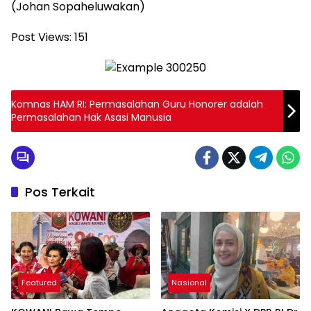
(Johan Sopaheluwakan)
Post Views:
151
Komnas HAM RI: Permasalahan Guru Honorer adalah
Permasalahan Hak Asasi Manusia
Pos Terkait
Featured
Nasional