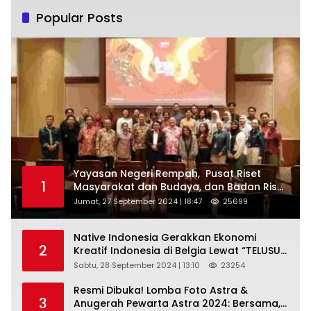
Popular Posts
Yayasan Negeri Rempah, Pusat Riset
1
Masyarakat dan Budaya, dan Badan Riset
dan Inovasi Nasional ( BRIN ) Sukses
Jumat, 27 September 2024 | 18:47
25699
Gelar International Forum on Spice
Routes (IFSR) 2024
Native Indonesia Gerakkan Ekonomi
2
Kreatif Indonesia di Belgia Lewat “TELUSUR
Kain Indonesia”
Sabtu, 28 September 2024 | 13:10
23254
Resmi Dibuka! Lomba Foto Astra &
3
Anugerah Pewarta Astra 2024: Bersama,